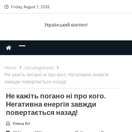
Friday, August 7, 2026
Українcький контент
Home
Uncategorized
Не кажіть погано ні про кого. Негативна енергія
завжди повертається назад!
Не кажіть погано ні про кого.
Негативна енергія завжди
повертається назад!
Уляна Кіт