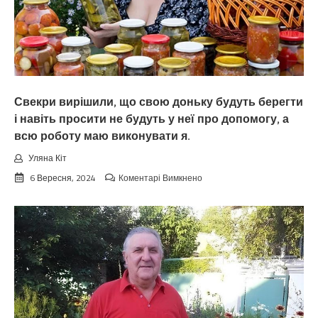
Свекри вирішили, що свою доньку будуть берегти
і навіть просити не будуть у неї про допомогу, а
всю роботу маю виконувати я.
Уляна Кіт
до
6 Вересня, 2024
Коментарі Вимкнено
Свекри
вирішили,
що
свою
доньку
будуть
берегти
і
навіть
просити
не