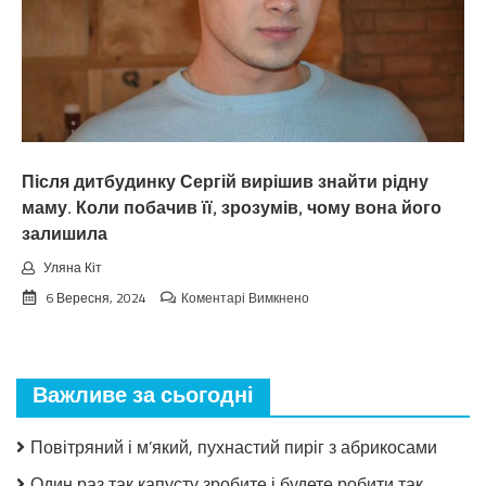
мене
і
не
згадує.
Після дитбудинку Сергій вирішив знайти рідну
маму. Коли побачив її, зрозумів, чому вона його
залишила
Уляна Кіт
до
6 Вересня, 2024
Коментарі Вимкнено
Після
дитбудинку
Сергій
вирішив
Важливе за сьогодні
знайти
рідну
маму.
Повітряний і м’який, пухнастий пиріг з абрикосами
Коли
побачив
Один раз так капусту зробите і будете робити так