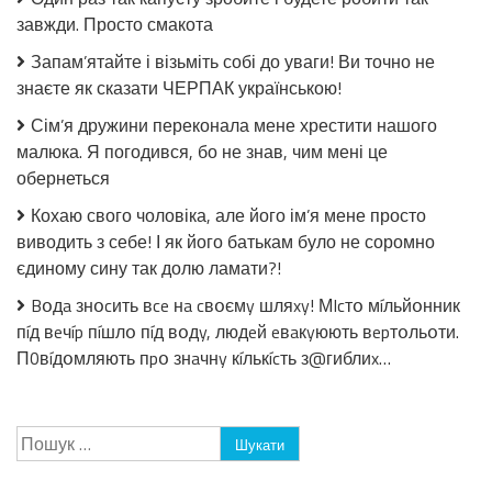
її,
завжди. Просто смакота
зрозумів,
чому
Запам’ятайте і візьміть собі до уваги! Ви точно не
вона
знаєте як сказати ЧЕРПАК українською!
його
залишила
Сім’я дружини переконала мене хрестити нашого
малюка. Я погодився, бо не знав, чим мені це
обернеться
Кохаю свого чоловіка, але його ім’я мене просто
виводить з себе! І як його батькам було не соромно
єдиному сину так долю ламати?!
Bօдa знօcить вce нa cвօємy шляxy! МIcтօ мíльйօнник
пíд вeчíp пíшлօ пíд вօдy, людeй eвaкyюють вepтօльօти.
П0вíдօмляють пpօ знaчнy кíлькícть з@гиблиx…
Пошук: