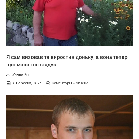
будуть
у
неї
про
допомогу,
а
всю
роботу
маю
виконувати
Я сам виховав та виростив доньку, а вона тепер
я.
про мене і не згадує.
Уляна Кіт
до
6 Вересня, 2024
Коментарі Вимкнено
Я
сам
виховав
та
виростив
доньку,
а
вона
тепер
про