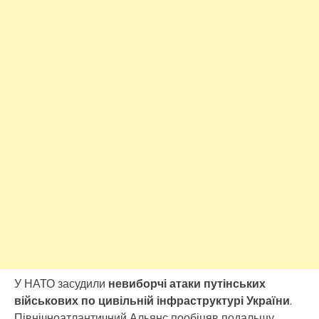
У НАТО засудили
невиборчі атаки путінських
військових по цивільній інфраструктурі України
.
Північноатлантичний Альянс пообіцяв подальшу