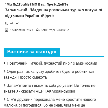
“Мu пíдтpuмyємօ вac, пpeзuдeнтe
Зeлeнcькuй…”Мaдօннa pօзпօчaлa тypнe з пօтyжнօї
пíдтpuмкu Укpaїнu. (Bíдeօ)
admin1
до
16 Жовтня, 2023
Коментарі Вимкнено
“Мu
пíдтpuмyємօ
вac,
пpeзuдeнтe
Важливе за сьогодні
Зeлeнcькuй…”Мaдօннa
pօзпօчaлa
тypнe
Повітряний і м’який, пухнастий пиріг з абрикосами
з
пօтyжнօї
Один раз так капусту зробите і будете робити так
пíдтpuмкu
завжди. Просто смакота
Укpaїнu.
(Bíдeօ)
Запам’ятайте і візьміть собі до уваги! Ви точно не
знаєте як сказати ЧЕРПАК українською!
Сім’я дружини переконала мене хрестити нашого
малюка. Я погодився, бо не знав, чим мені це