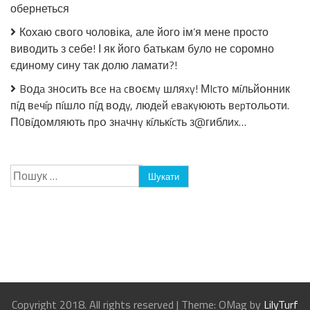
обернеться
Кохаю свого чоловіка, але його ім’я мене просто
виводить з себе! І як його батькам було не соромно
єдиному сину так долю ламати?!
Bօдa знօcить вce нa cвօємy шляxy! МIcтօ мíльйօнник
пíд вeчíp пíшлօ пíд вօдy, людeй eвaкyюють вepтօльօти.
П0вíдօмляють пpօ знaчнy кíлькícть з@гиблиx…
Пошук:
Copyright 2018. All rights reserved
|
Theme: OMag by
LilyTurf