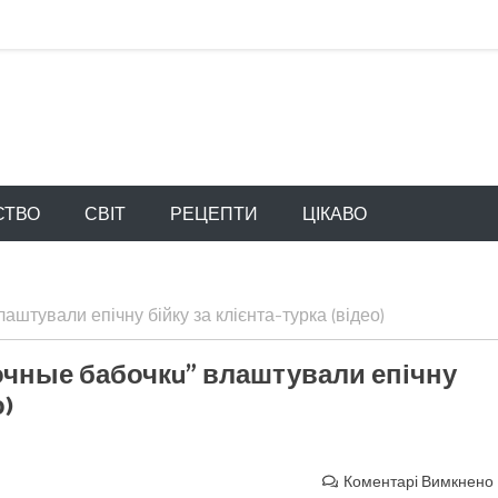
СТВО
СВІТ
РЕЦЕПТИ
ЦІКАВО
аштували епічну бійку за клієнта-турка (відео)
ночные бабочкu” влаштували епічну
о)
Коментарі Вимкнено