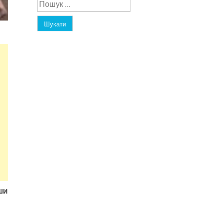
Пошук:
ши