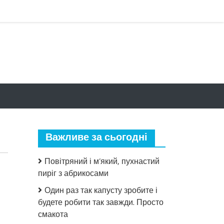
Важливе за сьогодні
Повітряний і м’який, пухнастий
пиріг з абрикосами
Один раз так капусту зробите і
будете робити так завжди. Просто
смакота
до