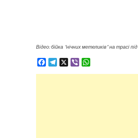
Відео: бійка “нічних метеликів” на трасі пі
Facebook
Telegram
X
Viber
WhatsApp