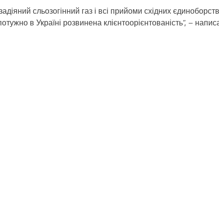
задіяний сльозогінний газ і всі прийоми східних єдиноборств
потужно в Україні розвинена клієнтоорієнтованість”, – напис