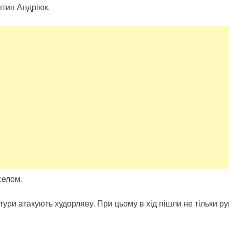
нтин Андріюк.
селом.
атури атакують худорляву. При цьому в хід пішли не тільки ру