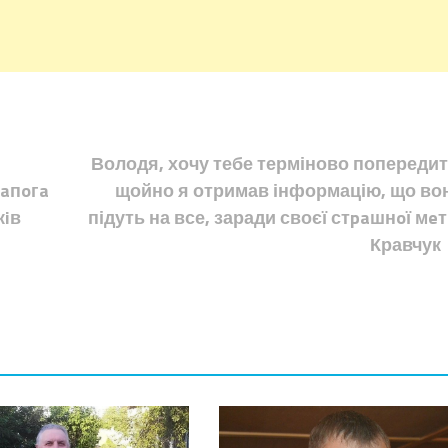
Володя, хочу тебе терміново попередит
Сaпoгa
щойно я отримав інформацію, що во
кiв
підуть на все, заради своєї стpaшнoї мeт
Кравчук