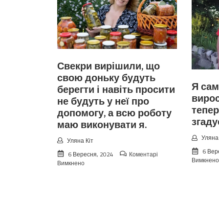
Свекри вирішили, що
свою доньку будуть
Я сам
берегти і навіть просити
вирос
не будуть у неї про
тепер
допомогу, а всю роботу
згаду
маю виконувати я.
Уляна 
Уляна Кіт
6 Вер
6 Вересня, 2024
Коментарі
Вимкнено
до
Вимкнено
Свекри
вирішили,
що
свою
доньку
будуть