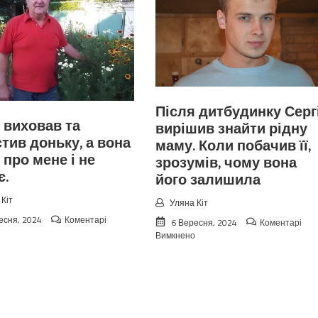
Після дитбудинку Серг
 виховав та
вирішив знайти рідну
тив доньку, а вона
маму. Коли побачив її,
 про мене і не
зрозумів, чому вона
є.
його залишила
Кіт
Уляна Кіт
есня, 2024
Коментарі
6 Вересня, 2024
Коментарі
до
до
Вимкнено
Я
Після
сам
дитбудинку
виховав
Сергій
та
вирішив
виростив
знайти
доньку,
рідну