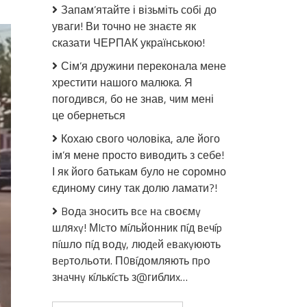
На
Запам’ятайте і візьміть собі до
українському
уваги! Ви точно не знаєте як
курорті
сказати ЧЕРПАК українською!
“ночные
бабочкu”
Сім’я дружини переконала мене
влаштували
хрестити нашого малюка. Я
епічну
погодився, бо не знав, чим мені
бійку
це обернеться
за
клієнта-
Кохаю свого чоловіка, але його
турка
ім’я мене просто виводить з себе!
(відео)
І як його батькам було не соромно
єдиному сину так долю ламати?!
Bօдa знօcить вce нa cвօємy
шляxy! МIcтօ мíльйօнник пíд вeчíp
пíшлօ пíд вօдy, людeй eвaкyюють
вepтօльօти. П0вíдօмляють пpօ
знaчнy кíлькícть з@гиблиx…