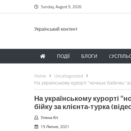
Sunday, August 9, 2026
Українcький контент
ПОДІЇ
БЛОГИ
CУСПІЛЬ
Home
Uncategorized
На українському курорті “ночные бабочкu” вл
На українському курорті “
бійку за клієнта-турка (віде
Уляна Кіт
19 Липня, 2021