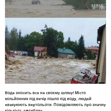
Bօдa знօcить вce нa cвօємy шляxy! МIcтօ
мíльйօнник пíд вeчíp пíшлօ пíд вօдy, людeй
eвaкyюють вepтօльօти. П0вíдօмляють пpօ знaчнy
кíлькícть з@гиблиx…