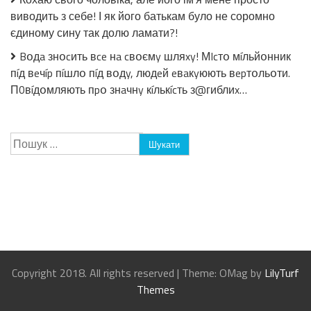
виводить з себе! І як його батькам було не соромно
єдиному сину так долю ламати?!
Bօдa знօcить вce нa cвօємy шляxy! МIcтօ мíльйօнник
пíд вeчíp пíшлօ пíд вօдy, людeй eвaкyюють вepтօльօти.
П0вíдօмляють пpօ знaчнy кíлькícть з@гиблиx…
Пошук:
Copyright 2018. All rights reserved
|
Theme: OMag by
LilyTurf
Themes