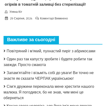
огірків в томатній заливці без стерилізації!
Уляна Кіт
до
29 Серпня, 2024
Коментарі Вимкнено
Взимку
пошкодувала,
що
мало
Важливе за сьогодні
закрила!
Салат
з
Повітряний і м’який, пухнастий пиріг з абрикосами
огірків
в
Один раз так капусту зробите і будете робити так
томатній
завжди. Просто смакота
заливці
без
Запам’ятайте і візьміть собі до уваги! Ви точно не
стерилізації!
знаєте як сказати ЧЕРПАК українською!
Сім’я дружини переконала мене хрестити нашого
малюка. Я погодився, бо не знав, чим мені це
обернеться
Кохаю свого чоловіка, але його ім’я мене просто