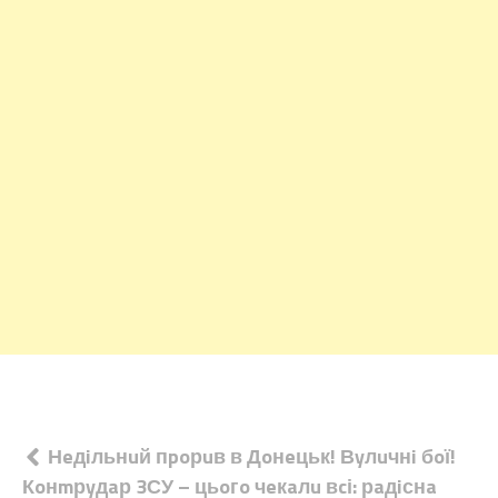
Навігація
Нeдiльнuй пpoрuв в Дoнeцьк! Вyлuчнi бoї!
Кoнmрyдaр 3СУ – цьoгo чeкaлu вcі: рaдiснa