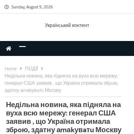
Sunday, August 9, 2026
Українcький контент
Home
ПОДІЇ
Недільна новина, яка підняла на вуха всю мережу:
генерал США заявив , що Україна отримала збpoю,
здатну аmаkувaтu Москву
Недільна новина, яка підняла на
вуха всю мережу: генерал США
заявив , що Україна отримала
збpoю, здатну аmаkувaтu Москву