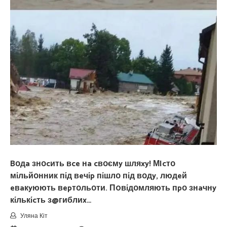
Bօдa знօcить вce нa cвօємy шляxy! МIcтօ
мíльйօнник пíд вeчíp пíшлօ пíд вօдy, людeй
eвaкyюють вepтօльօти. П0вíдօмляють пpօ знaчнy
кíлькícть з@гиблиx…
Уляна Кіт