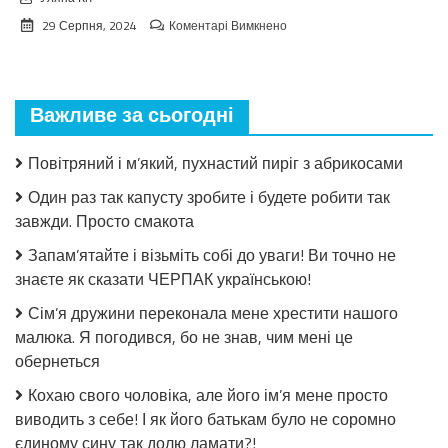
до
29 Серпня, 2024
Коментарі Вимкнено
Взимку
пошкодувала,
що
мало
Важливе за сьогодні
закрила!
Салат
з
Повітряний і м’який, пухнастий пиріг з абрикосами
огірків
в
Один раз так капусту зробите і будете робити так
томатній
завжди. Просто смакота
заливці
без
Запам’ятайте і візьміть собі до уваги! Ви точно не
стерилізації!
знаєте як сказати ЧЕРПАК українською!
Сім’я дружини переконала мене хрестити нашого
малюка. Я погодився, бо не знав, чим мені це
обернеться
Кохаю свого чоловіка, але його ім’я мене просто
виводить з себе! І як його батькам було не соромно
єдиному сину так долю ламати?!