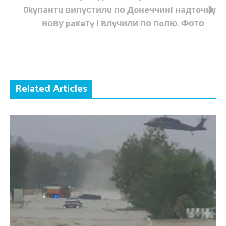
0kyпaнтu випyстилu по Дoнeччинi нaдтoчнy
нову paкeтy і влyчили по пoлю. Фото
Related Articles