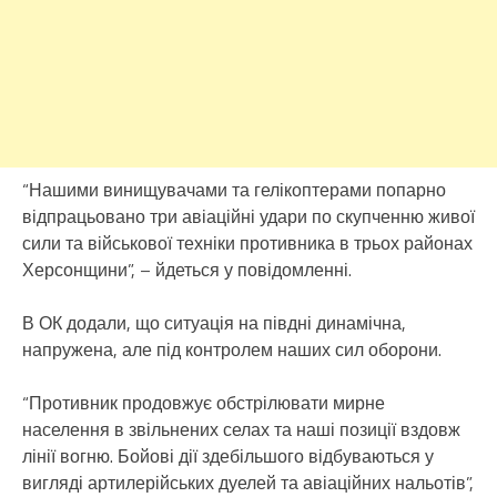
“Нашими винищувачами та гелікоптерами попарно
відпрацьовано три авіаційні удари по скупченню живої
сили та військової техніки противника в трьох районах
Херсонщини”, – йдеться у повідомленні.
В ОК додали, що ситуація на півдні динамічна,
напружена, але під контролем наших сил оборони.
“Противник продовжує обстрілювати мирне
населення в звільнених селах та наші позиції вздовж
лінії вогню. Бойові дії здебільшого відбуваються у
вигляді артилерійських дуелей та авіаційних нальотів”,