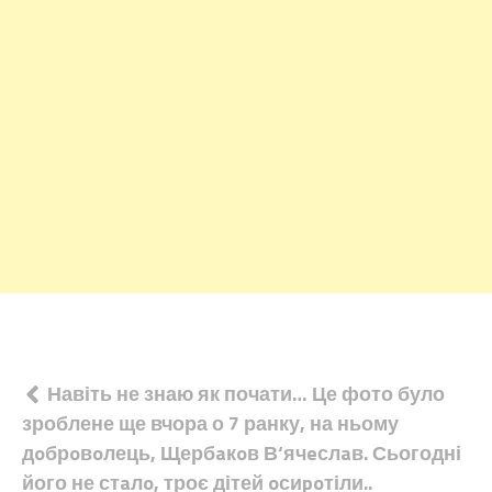
Навігація
Навіть не знаю як почати… Це фото було
зроблене ще вчора о 7 ранку, на ньому
записів
дoбрoвoлець, Щербaкoв В‘ячeслaв. Сьогодні
його не стaлo, троє дітей oсиpoтіли..