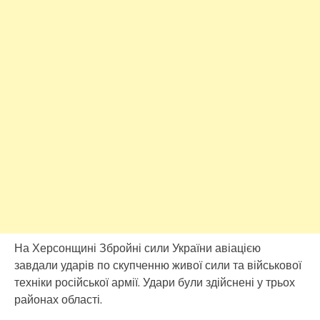
На Херсонщині Збройні сили України авіацією
завдали ударів по скупченню живої сили та військової
техніки російської армії. Удари були здійснені у трьох
районах області.