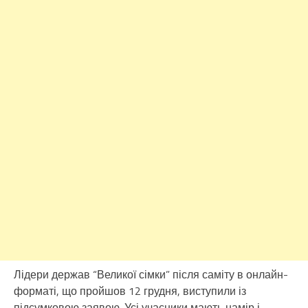
Лідери держав “Великої сімки” після саміту в онлайн-
форматі, що пройшов 12 грудня, виступили із
підсумковою заявою. Усі учасники мають намір і