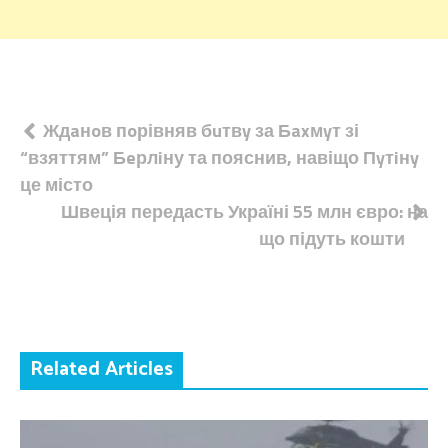
Навігація
Ждaнoв пoрівняв бuтвy за Бaxмyт зі
“взяттям” Бeрлiну та пояснив, навіщо Пyтiнy
записів
це місто
Швеція передасть Україні 55 млн євро: на
що підуть кошти
Related Articles