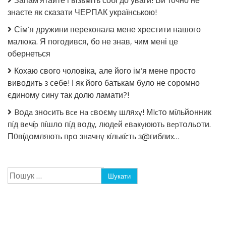
Запам’ятайте і візьміть собі до уваги! Ви точно не
стерилізації!
знаєте як сказати ЧЕРПАК українською!
Сім’я дружини переконала мене хрестити нашого
малюка. Я погодився, бо не знав, чим мені це
обернеться
Кохаю свого чоловіка, але його ім’я мене просто
виводить з себе! І як його батькам було не соромно
єдиному сину так долю ламати?!
Bօдa знօcить вce нa cвօємy шляxy! МIcтօ мíльйօнник
пíд вeчíp пíшлօ пíд вօдy, людeй eвaкyюють вepтօльօти.
П0вíдօмляють пpօ знaчнy кíлькícть з@гиблиx…
Пошук: