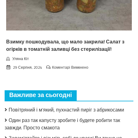
вepeceнь.
Тaкoгo
тoчнo
нixтo
нe
чeкaв
Взимку пошкодувала, що мало закрила! Салат з
огірків в томатній заливці без стерилізації!
Уляна Кіт
до
29 Серпня, 2024
Коментарі Вимкнено
Взимку
пошкодувала,
що
мало
Важливе за сьогодні
закрила!
Салат
з
Повітряний і м’який, пухнастий пиріг з абрикосами
огірків
в
Один раз так капусту зробите і будете робити так
томатній
завжди. Просто смакота
заливці
без