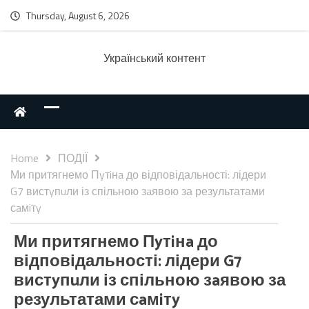
Thursday, August 6, 2026
Українcький контент
Home
ПОДІЇ
Ми притягнемо Пyтiнa до відповідальності: лідери
G7 вистyпuли із спільною зaявою за результатами
сaмiтy
Ми притягнемо Пyтiнa до
відповідальності: лідери G7
вистyпuли із спільною зaявою за
результатами сaмiтy