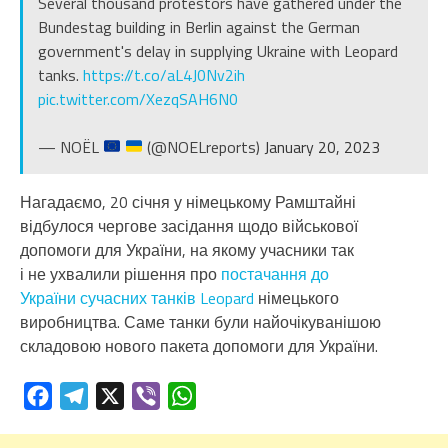
Several thousand protestors have gathered under the
Bundestag building in Berlin against the German
government's delay in supplying Ukraine with Leopard
tanks.
https://t.co/aL4J0Nv2ih
pic.twitter.com/XezqSAH6N0
— NOËL
(@NOELreports)
January 20, 2023
Нагадаємо, 20 січня у німецькому Рамштайні
відбулося чергове засідання щодо військової
допомоги для України, на якому учасники так
і не ухвалили рішення про
постачання до
України сучасних танків Leopard
німецького
виробництва. Саме танки були найочікуванішою
складовою нового пакета допомоги для України.
Facebook
Telegram
X
Viber
WhatsApp