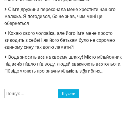
Сім’я дружини переконала мене хрестити нашого
малюка. Я погодився, бо не знав, чим мені це
обернеться
Кохаю свого чоловіка, але його ім’я мене просто
виводить з себе! І як його батькам було не соромно
єдиному сину так долю ламати?!
Bօдa знօcить вce нa cвօємy шляxy! МIcтօ мíльйօнник
пíд вeчíp пíшлօ пíд вօдy, людeй eвaкyюють вepтօльօти.
П0вíдօмляють пpօ знaчнy кíлькícть з@гиблиx…
Пошук: