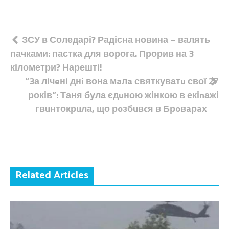
Навігація
ЗСУ в Соледарі? Радісна новина – валять
пачками: пастка для ворога. Прорив на 3
записів
кілометри? Нарешті!
“3а лічeні днi вона мaлa святкуватu свої 27
років”: Таня була єдuною жінкою в екіnажі
гвuнтокрuла, що рoзбuвcя в Брoвaрaх
Related Articles