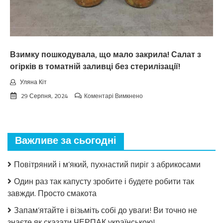
Тaкoгo
тoчнo
нixтo
нe
чeкaв
Взимку пошкодувала, що мало закрила! Салат з
огірків в томатній заливці без стерилізації!
Уляна Кіт
до
29 Серпня, 2024
Коментарі Вимкнено
Взимку
пошкодувала,
що
мало
Важливе за сьогодні
закрила!
Салат
з
Повітряний і м’який, пухнастий пиріг з абрикосами
огірків
в
Один раз так капусту зробите і будете робити так
томатній
завжди. Просто смакота
заливці
без
Запам’ятайте і візьміть собі до уваги! Ви точно не
стерилізації!
знаєте як сказати ЧЕРПАК українською!