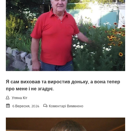
будуть
берегти
і
навіть
просити
не
будуть
у
неї
про
допомогу,
а
всю
роботу
маю
виконувати
Я сам виховав та виростив доньку, а вона тепер
я.
про мене і не згадує.
Уляна Кіт
до
6 Вересня, 2024
Коментарі Вимкнено
Я
сам
виховав
та