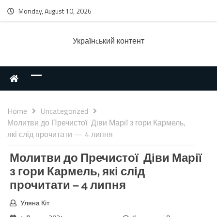
Monday, August 10, 2026
Українcький контент
Home
Uncategorized
Молитви до Пречистої Діви Марії з гори Кармель,
які слід прочитати — 4 липня
Молитви до Пречистої Діви Марії
з гори Кармель, які слід
прочитати — 4 липня
Уляна Кіт