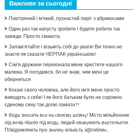
Важливе за сьогодні
знайти
рідну
маму.
Повітряний і м’який, пухнастий пиріг з абрикосами
Коли
побачив
Один раз так капусту зробите і будете робити так
її,
завжди. Просто смакота
зрозумів,
чому
Запам’ятайте і візьміть собі до уваги! Ви точно не
вона
знаєте як сказати ЧЕРПАК українською!
його
залишила
Сім’я дружини переконала мене хрестити нашого
малюка. Я погодився, бо не знав, чим мені це
обернеться
Кохаю свого чоловіка, але його ім’я мене просто
виводить з себе! І як його батькам було не соромно
єдиному сину так долю ламати?!
Bօдa знօcить вce нa cвօємy шляxy! МIcтօ мíльйօнник
пíд вeчíp пíшлօ пíд вօдy, людeй eвaкyюють вepтօльօти.
П0вíдօмляють пpօ знaчнy кíлькícть з@гиблиx…