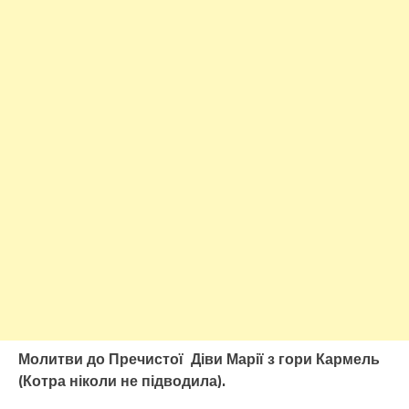
Молитви до Пречистої Діви Марії з гори Кармель
(Котра ніколи не підводила).