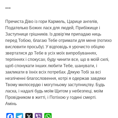
***
Пречиста Діво із гори Кармель, Царице ангелів,
Подателько Божих ласк для людей, Прибіжище і
Заступнице грішників. Із довір’ям припадаю ниць
перед Тобою, благаю Тебе отримати для мене (потихо
висловити просьбу). У відповідь я урочисто обіцяю
звертатися до Тебе в усіх моїх випробуваннях,
терпіннях і спокусах; буду чинити все, що в моїй силі,
щоб спонукати інших любити Тебе, шанувати, і
закликати в їхніх всіх потребах. Дякую Тобі за всі
незліченні благословення, котрі я одержав завдяки
Твому милосердю і могутньому заступництву. Будь
ласка, і надалі будь моїм Щитом у небезпеці, моїм
Провідником в житті, і Потіхою у годині смерті.
Амінь
Facebook
Telegram
X
Viber
WhatsApp