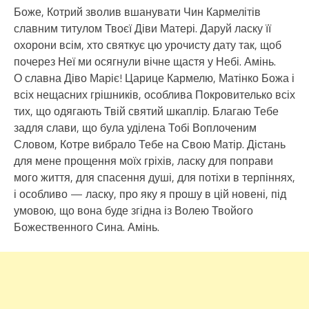
Боже, Котрий зволив вшанувати Чин Кармелітів
славним титулом Твоєї Діви Матері. Даруй ласку її
охорони всім, хто святкує цю урочисту дату так, щоб
почерез Неї ми осягнули вічне щастя у Небі. Амінь.
О славна Діво Маріє! Царице Кармелю, Матінко Божа і
всіх нещасних грішників, особлива Покровителько всіх
тих, що одягають Твій святий шкаплір. Благаю Тебе
задля слави, що була уділена Тобі Воплоченим
Словом, Котре вибрало Тебе на Свою Матір. Дістань
для мене прощення моїх гріхів, ласку для поправи
мого життя, для спасення душі, для потіхи в терпіннях,
і особливо — ласку, про яку я прошу в цій новені, під
умовою, що вона буде згідна із Волею Твойого
Божественного Сина. Амінь.