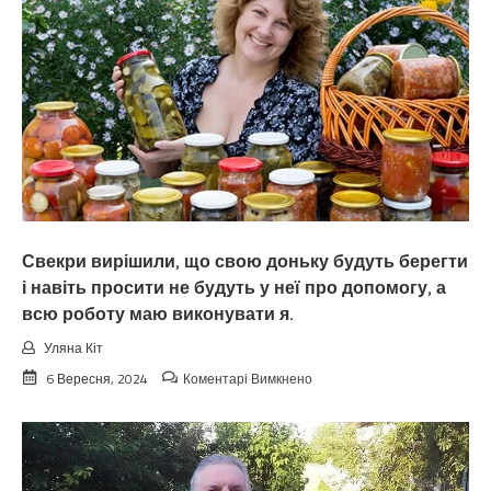
Свекри вирішили, що свою доньку будуть берегти
і навіть просити не будуть у неї про допомогу, а
всю роботу маю виконувати я.
Уляна Кіт
до
6 Вересня, 2024
Коментарі Вимкнено
Свекри
вирішили,
що
свою
доньку