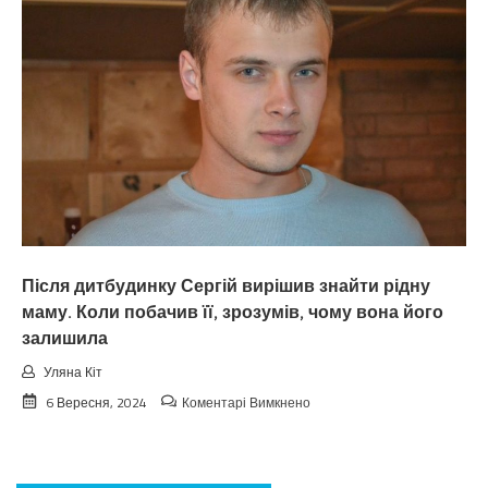
виростив
доньку,
а
вона
тепер
про
мене
і
не
згадує.
Після дитбудинку Сергій вирішив знайти рідну
маму. Коли побачив її, зрозумів, чому вона його
залишила
Уляна Кіт
до
6 Вересня, 2024
Коментарі Вимкнено
Після
дитбудинку
Сергій
вирішив