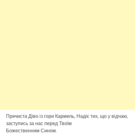
Пречиста Діво із гори Кармель, Надіє тих, що у відчаю,
заступись за нас перед Твоїм
Божественним Сином.