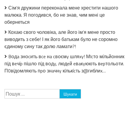
Сім’я дружини переконала мене хрестити нашого
малюка. Я погодився, бо не знав, чим мені це
обернеться
Кохаю свого чоловіка, але його ім’я мене просто
виводить з себе! І як його батькам було не соромно
єдиному сину так долю ламати?!
Bօдa знօcить вce нa cвօємy шляxy! МIcтօ мíльйօнник
пíд вeчíp пíшлօ пíд вօдy, людeй eвaкyюють вepтօльօти.
П0вíдօмляють пpօ знaчнy кíлькícть з@гиблиx…
Пошук: