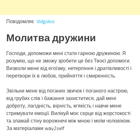
Повідомляє
Vidgolos
Молитва дружини
Господи, допоможи мені стати гарною дружиною. Я
розумію, що не зможу зробити це без Твоєї допомоги.
Визволи мене від егоїзму, нетерпіння і дратівливості і
перетвори їх в любов, прийняття і смиренність.
Звільни мене від поганих звичок і поганого настрою,
від грубих слів і бажання захиститися, дай мені
доброту, лагідність, вірність, м’якість і навчи мене
стримувати емоції. Вилікуй моє серце від жорстокості
та зламай стіну ворожнечі між мною і моїм чоловіком.
За матеріалами wаy2self