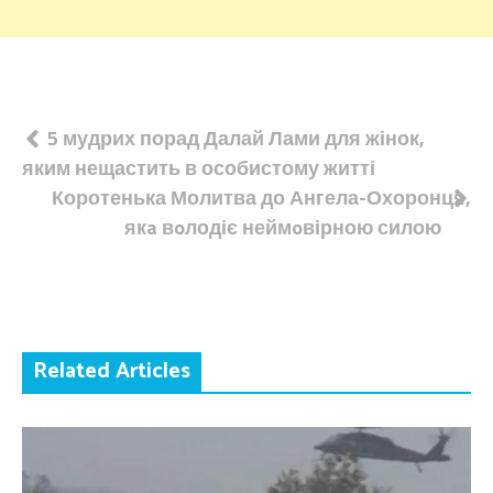
Навігація
5 мудрих порад Далай Лами для жінок,
яким нещастить в особистому житті
записів
Коротенька Молитва до Ангела-Охоронця,
якa вoлодіє неймoвірною силою
Related Articles