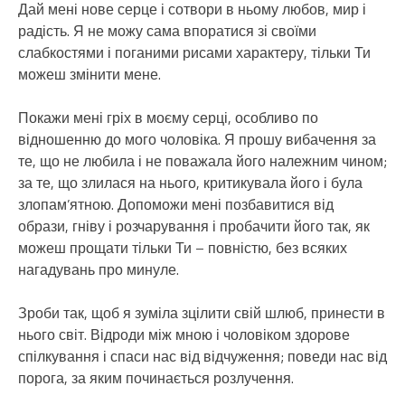
Дай мені нове серце і сотвори в ньому любов, мир і
радість. Я не можу сама впоратися зі своїми
слабкостями і поганими рисами характеру, тільки Ти
можеш змінити мене.
Покажи мені гріх в моєму серці, особливо по
відношенню до мого чоловіка. Я прошу вибачення за
те, що не любила і не поважала його належним чином;
за те, що злилася на нього, критикувала його і була
злопам’ятною. Допоможи мені позбавитися від
образи, гніву і розчарування і пробачити його так, як
можеш прощати тільки Ти – повністю, без всяких
нагадувань про минуле.
Зроби так, щоб я зуміла зцілити свій шлюб, принести в
нього світ. Відроди між мною і чоловіком здорове
спілкування і спаси нас від відчуження; поведи нас від
порога, за яким починається розлучення.