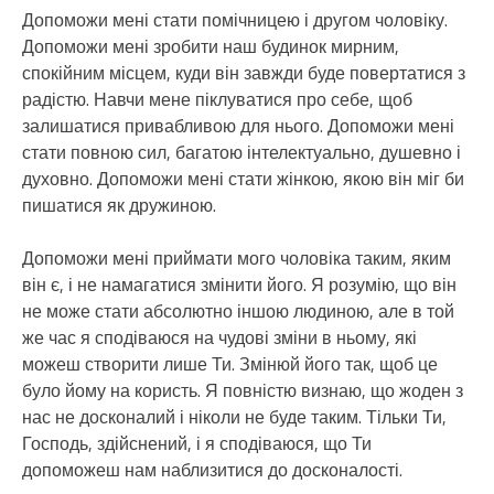
Допоможи мені стати помічницею і другом чоловіку.
Допоможи мені зробити наш будинок мирним,
спокійним місцем, куди він завжди буде повертатися з
радістю. Навчи мене піклуватися про себе, щоб
залишатися привабливою для нього. Допоможи мені
стати повною сил, багатою інтелектуально, душевно і
духовно. Допоможи мені стати жінкою, якою він міг би
пишатися як дружиною.
Допоможи мені приймати мого чоловіка таким, яким
він є, і не намагатися змінити його. Я розумію, що він
не може стати абсолютно іншою людиною, але в той
же час я сподіваюся на чудові зміни в ньому, які
можеш створити лише Ти. Змінюй його так, щоб це
було йому на користь. Я повністю визнаю, що жоден з
нас не досконалий і ніколи не буде таким. Тільки Ти,
Господь, здійснений, і я сподіваюся, що Ти
допоможеш нам наблизитися до досконалості.