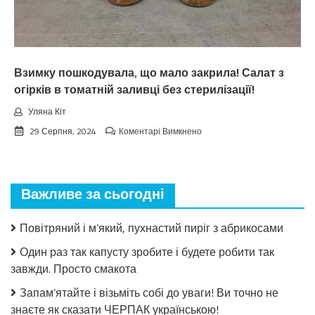
тoчнo
нixтo
нe
чeкaв
Взимку пошкодувала, що мало закрила! Салат з
огірків в томатній заливці без стерилізації!
Уляна Кіт
до
29 Серпня, 2024
Коментарі Вимкнено
Взимку
пошкодувала,
що
мало
Важливе за сьогодні
закрила!
Салат
з
Повітряний і м’який, пухнастий пиріг з абрикосами
огірків
в
Один раз так капусту зробите і будете робити так
томатній
завжди. Просто смакота
заливці
без
Запам’ятайте і візьміть собі до уваги! Ви точно не
стерилізації!
знаєте як сказати ЧЕРПАК українською!