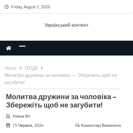
Friday, August 7, 2026
Українcький контент
Home
ПОДІЇ
Молитва дружини за чоловіка — Збережіть щоб не
загубити!
Молитва дружини за чоловіка —
Збережіть щоб не загубити!
Уляна Кіт
15 Червня, 2024
Коментарі Вимкнено
до
Моли