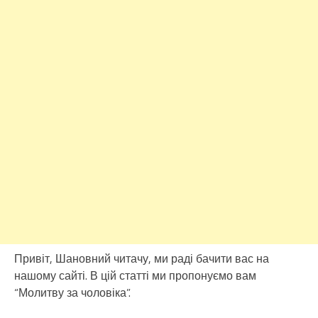
Привіт, Шановний читачу, ми раді бачити вас на
нашому сайті. В цій статті ми пропонуємо вам
“Молитву за чоловіка”.