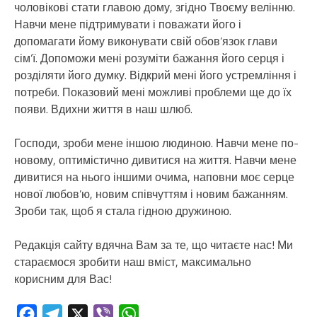
чоловікові стати главою дому, згідно Твоєму велінню.
Навчи мене підтримувати і поважати його і
допомагати йому виконувати свій обов’язок глави
сім’ї. Допоможи мені розуміти бажання його серця і
розділяти його думку. Відкрий мені його устремління і
потреби. Показовий мені можливі проблеми ще до їх
появи. Вдихни життя в наш шлюб.
Господи, зроби мене іншою людиною. Навчи мене по-
новому, оптимістично дивитися на життя. Навчи мене
дивитися на нього іншими очима, наповни моє серце
нової любов’ю, новим співчуттям і новим бажанням.
Зроби так, щоб я стала гідною дружиною.
Редакція сайту вдячна Вам за те, що читаєте нас! Ми
стараємося зробити наш вміст, максимально
корисним для Вас!
Facebook
Telegram
X
Viber
WhatsApp