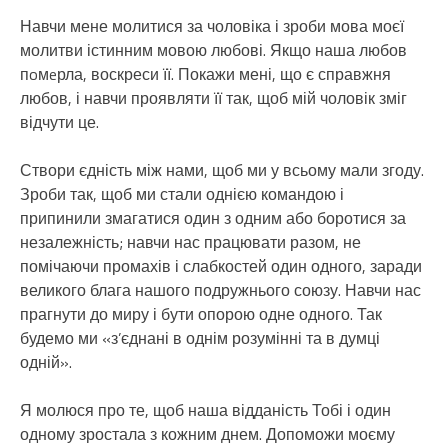
Навчи мене молитися за чоловіка і зроби мова моєї
молитви істинним мовою любові. Якщо наша любов
пoмeрла, воскреси її. Покажи мені, що є справжня
любов, і навчи проявляти її так, щоб мій чоловік зміг
відчути це.
Створи єдність між нами, щоб ми у всьому мали згоду.
Зроби так, щоб ми стали однією командою і
припинили змагатися один з одним або боротися за
незалежність; навчи нас працювати разом, не
помічаючи промахів і слабкостей один одного, заради
великого блага нашого подружнього союзу. Навчи нас
прагнути до миру і бути опорою одне одного. Так
будемо ми «з’єднані в однім розумінні та в думці
одній».
Я молюся про те, щоб наша відданість Тобі і один
одному зростала з кожним днем. Допоможи моєму