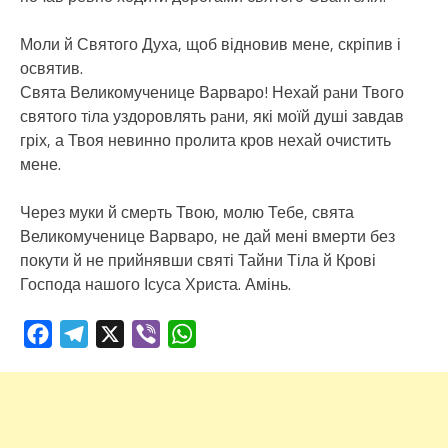
Моли й Святого Духа, щоб відновив мене, скріпив і
освятив.
Свята Великомученице Варваро! Нехай рaни Твого
святого тiла уздоровлять рaни, які моїй душі завдав
гріх, а Твоя невинно пролита кров нехай очистить
мене.
Через муки й смеpть Твою, молю Тебе, свята
Великомученице Варваро, не дай мені вмерти без
покути й не прийнявши святі Тайни Тіла й Крові
Господа нашого Ісуса Христа. Амінь.
Facebook
Telegram
X
Viber
WhatsApp