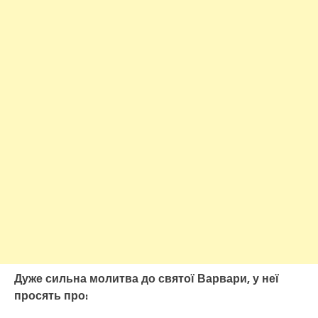
Дуже сильна молитва до святої Варвари, у неї
просять про: