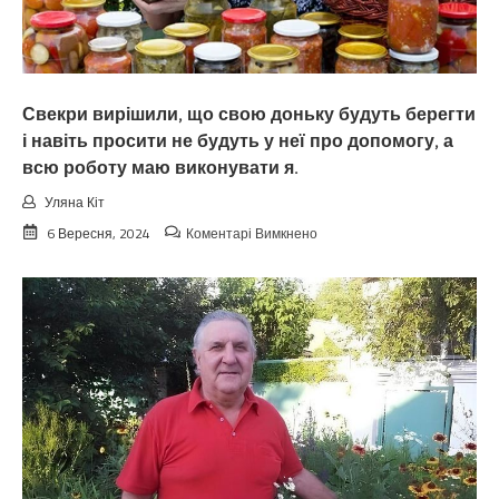
Свекри вирішили, що свою доньку будуть берегти
і навіть просити не будуть у неї про допомогу, а
всю роботу маю виконувати я.
Уляна Кіт
до
6 Вересня, 2024
Коментарі Вимкнено
Свекри
вирішили,
що
свою
доньку
будуть
берегти
і
навіть
просити
не
будуть
у