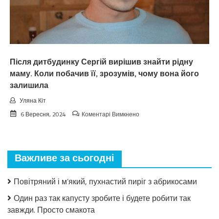
не
згадує.
Після дитбудинку Сергій вирішив знайти рідну
маму. Коли побачив її, зрозумів, чому вона його
залишила
Уляна Кіт
до
6 Вересня, 2024
Коментарі Вимкнено
Після
дитбудинку
Сергій
вирішив
Важливе за сьогодні
знайти
рідну
маму.
Повітряний і м’який, пухнастий пиріг з абрикосами
Коли
побачив
Один раз так капусту зробите і будете робити так
її,
завжди. Просто смакота
зрозумів,