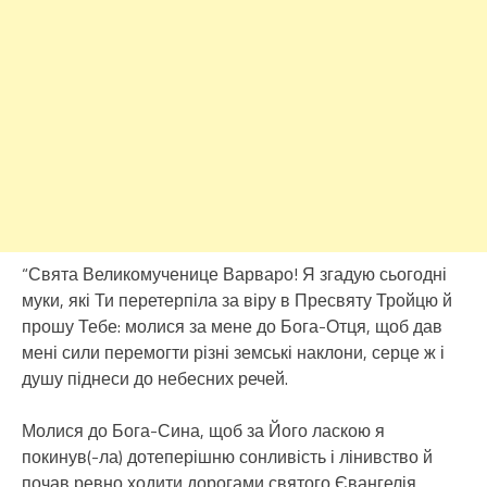
“Свята Великомученице Варваро! Я згадую сьогодні
муки, які Ти перетерпіла за віру в Пресвяту Тройцю й
прошу Тебе: молися за мене до Бога-Отця, щоб дав
мені сили перемогти різні земські наклони, серце ж і
душу піднеси до небесних речей.
Молися до Бога-Сина, щоб за Його ласкою я
покинув(-ла) дотеперішню сонливість і лінивство й
почав ревно ходити дорогами святого Євангелія.