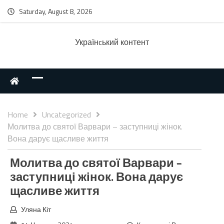
Saturday, August 8, 2026
Українcький контент
Home
Uncategorized
Молитва до святої Варвари – заступниці жінок.
Вона дарує щасливе життя
Молитва до святої Варвари –
заступниці жінок. Вона дарує
щасливе життя
Уляна Кіт