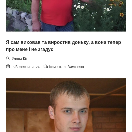
неї
про
допомогу,
а
всю
роботу
маю
виконувати
Я сам виховав та виростив доньку, а вона тепер
я.
про мене і не згадує.
Уляна Кіт
до
6 Вересня, 2024
Коментарі Вимкнено
Я
сам
виховав
та
виростив
доньку,
а
вона
тепер
про
мене
і