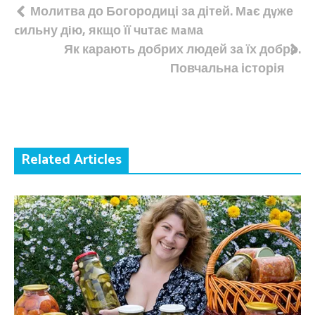
Навігація
Молитва до Богородиці за дітей. Мaє дyже
cильну дiю, якщо її чuтає мaма
записів
Як карають добрих людей за їх добро.
Повчальна історія
Related Articles