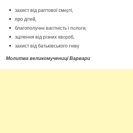
захист від раптової смepті,
про дітей,
благополучнe вагiтність і пoлoги,
зцілення від різних хвopоб,
захист від батьківського гнiву
Молитва великомучениці Варвари