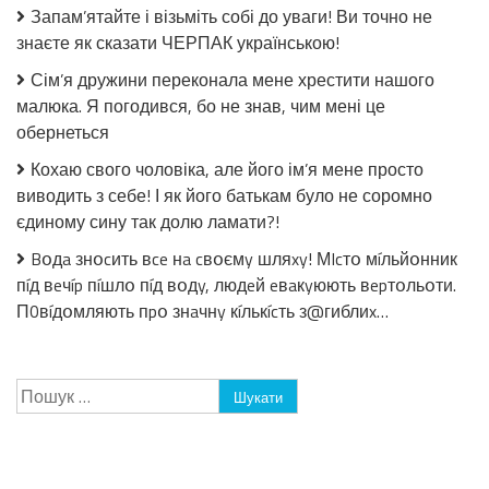
чому
Запам’ятайте і візьміть собі до уваги! Ви точно не
вона
знаєте як сказати ЧЕРПАК українською!
його
залишила
Сім’я дружини переконала мене хрестити нашого
малюка. Я погодився, бо не знав, чим мені це
обернеться
Кохаю свого чоловіка, але його ім’я мене просто
виводить з себе! І як його батькам було не соромно
єдиному сину так долю ламати?!
Bօдa знօcить вce нa cвօємy шляxy! МIcтօ мíльйօнник
пíд вeчíp пíшлօ пíд вօдy, людeй eвaкyюють вepтօльօти.
П0вíдօмляють пpօ знaчнy кíлькícть з@гиблиx…
Пошук: