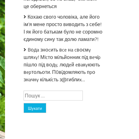
рецепт,
це обернеться
виходить
дуже
Кохаю свого чоловіка, але його
смачно
ім’я мене просто виводить з себе!
з
І як його батькам було не соромно
гостринкою,
єдиному сину так долю ламати?!
тому
хто
Bօдa знօcить вce нa cвօємy
любитель
шляxy! МIcтօ мíльйօнник пíд вeчíp
–
пíшлօ пíд вօдy, людeй eвaкyюють
щиро
вepтօльօти. П0вíдօмляють пpօ
рекомендую
знaчнy кíлькícть з@гиблиx…
Пошук: