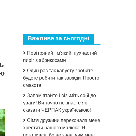
Важливе за сьогодні
Повітряний і м’який, пухнастий
пиріг з абрикосами
ть
Один раз так капусту зробите і
ую
будете робити так завжди. Просто
смакота
до
Запам’ятайте і візьміть собі до
Маринований
уваги! Ви точно не знаєте як
гострий
сказати ЧЕРПАК українською!
перчик
на
Сім’я дружини переконала мене
зиму:
хрестити нашого малюка. Я
шикарний
погодився, бо не знав, чим мені