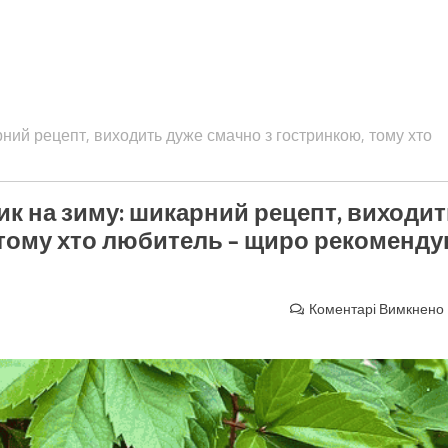
ний рецепт, виходить дуже смачно з гостринкою, тому хто
к на зиму: шикарний рецепт, виходи
 тому хто любитель – щиро рекоменд
Коментарі Вимкнено