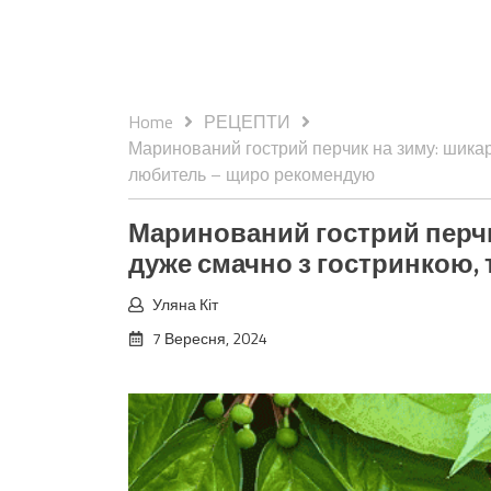
Home
РЕЦЕПТИ
Маринований гострий перчик на зиму: шикар
любитель – щиро рекомендую
Маринований гострий перчи
дуже смачно з гостринкою,
Уляна Кіт
7 Вересня, 2024