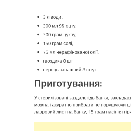
3 л води ,
300 мл 9% оцту,
300 грам цукру,
150 грам солі,
75 мл нерафінованої олії,
гвоздика 8 шт
перець запашний 8 штук.
Приготування:
У стерилізовані заздалегідь банки, заклад
можна і акуратно прибрати не порушуючи ціл
лавровий лист на банку, 15 грам насіння гірч