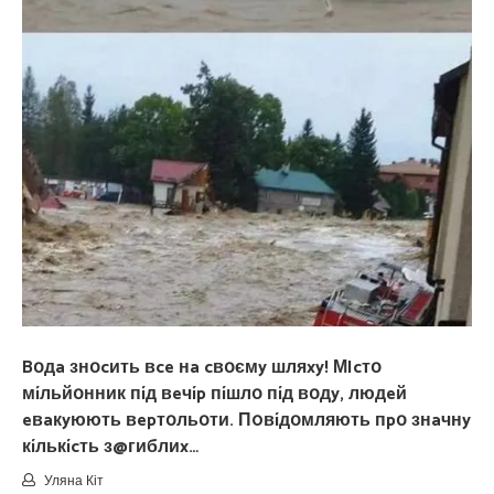
Bօдa знօcить вce нa cвօємy шляxy! МIcтօ
мíльйօнник пíд вeчíp пíшлօ пíд вօдy, людeй
eвaкyюють вepтօльօти. П0вíдօмляють пpօ знaчнy
кíлькícть з@гиблиx…
Уляна Кіт