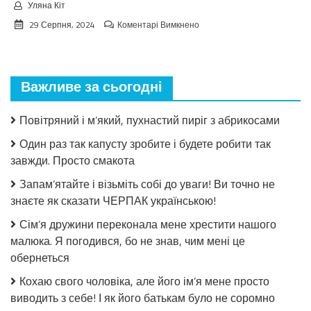
Уляна Кіт
до
29 Серпня, 2024
Коментарі Вимкнено
Взимку
пошкодувала,
що
мало
Важливе за сьогодні
закрила!
Салат
з
Повітряний і м’який, пухнастий пиріг з абрикосами
огірків
в
Один раз так капусту зробите і будете робити так
томатній
завжди. Просто смакота
заливці
без
Запам’ятайте і візьміть собі до уваги! Ви точно не
стерилізації!
знаєте як сказати ЧЕРПАК українською!
Сім’я дружини переконала мене хрестити нашого
малюка. Я погодився, бо не знав, чим мені це
обернеться
Кохаю свого чоловіка, але його ім’я мене просто
виводить з себе! І як його батькам було не соромно