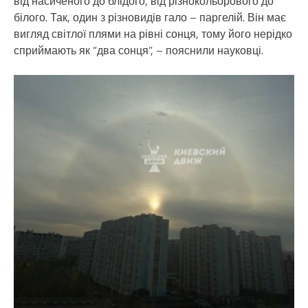
від насиченого до блідого, від різнокольорового до
білого. Так, один з різновидів гало – паргелій. Він має
вигляд світлої плями на рівні сонця, тому його нерідко
сприймають як “два сонця”, – пояснили науковці.