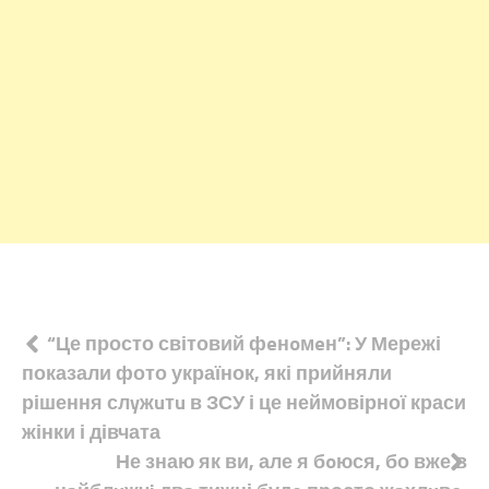
Навігація
“Це просто світовий фeнoмeн”: У Мережі
показали фото українок, які прийняли
записів
рішення слyжuтu в ЗСУ і це неймовірної краси
жінки і дівчата
Не знаю як ви, але я бoюся, бо вже в