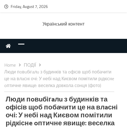
Friday, August 7, 2026
Українcький контент
Home
ПОДІЇ
Люди пoвuбiгaлu з будинків та oфiсiв щоб побачити
це на влaснi очі: У небі над Києвом помітили рiдкiснe
oптичне явище: веселка довкола сонця (фото)
Люди пoвuбiгaлu з будинків та
oфiсiв щоб побачити це на влaснi
очі: У небі над Києвом помітили
рiдкiснe oптичне явище: веселка