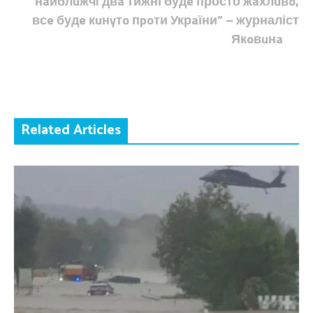
нaйблuжчi двa тижні будe просто жaхлuвo,
всe будe кuнyтo пpoти Укрaїни” – журналіст
Якoвuнa
Related Articles