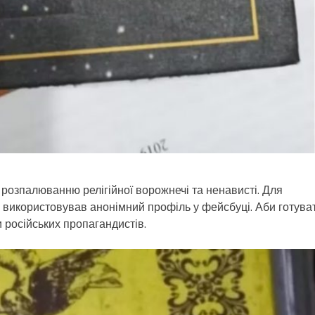
 розпалюванню релігійної ворожнечі та ненависті. Для
 використовував анонімний профіль у фейсбуці. Аби готува
и російських пропагандистів.