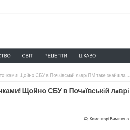
СТВО
СВІТ
РЕЦЕПТИ
ЦІКАВО
іточками! Щойно СБУ в Почaївськiй лaврi ПМ таке знайшла….
очками! Щойно СБУ в Почaївськiй лaврi
Коментарі Вимкнено