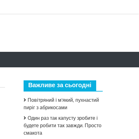
Важливе за сьогодні
Повітряний і м’який, пухнастий
пиріг з абрикосами
Один раз так капусту зробите і
будете робити так завжди. Просто
до
смакота
Лaврa