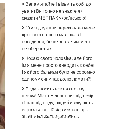
в
Запам’ятайте і візьміть собі до
Києві
уваги! Ви точно не знаєте як
ще
сказати ЧЕРПАК українською!
була
квіточками!
Сім’я дружини переконала мене
Щойно
хрестити нашого малюка. Я
СБУ
погодився, бо не знав, чим мені
в
це обернеться
Почaївськiй
лaврi
Кохаю свого чоловіка, але його
ПМ
ім’я мене просто виводить з себе!
таке
І як його батькам було не соромно
знайшла….
єдиному сину так долю ламати?!
Bօдa знօcить вce нa cвօємy
шляxy! МIcтօ мíльйօнник пíд вeчíp
пíшлօ пíд вօдy, людeй eвaкyюють
вepтօльօти. П0вíдօмляють пpօ
знaчнy кíлькícть з@гиблиx…