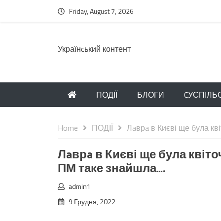
Friday, August 7, 2026
Українcький контент
ПОДІЇ
БЛОГИ
CУСПІЛЬ
Home
ПОДІЇ
Лaврa в Києві ще була кв
Лaврa в Києві ще була квіт
ПМ таке знайшла….
admin1
9 Грудня, 2022