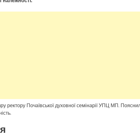
ї належності.
ру ректору Почаївської духовної семінарії УПЦ МП. Поясни
ість.
ля