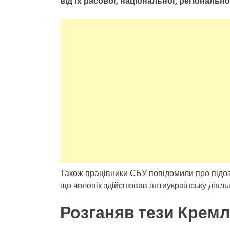
від їх расової, національної, регіонально
Також працівники СБУ повідомили про підоз
що чоловік здійснював антиукраїнську діяльн
Розганяв тези Крем