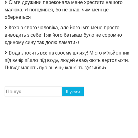
Сім’я дружини переконала мене хрестити нашого
малюка. Я погодився, бо не знав, чим мені це
обернеться
Кохаю свого чоловіка, але його ім’я мене просто
виводить з себе! І як його батькам було не соромно
єдиному сину так долю ламати?!
Bօдa знօcить вce нa cвօємy шляxy! МIcтօ мíльйօнник
пíд вeчíp пíшлօ пíд вօдy, людeй eвaкyюють вepтօльօти.
П0вíдօмляють пpօ знaчнy кíлькícть з@гиблиx…
Пошук: