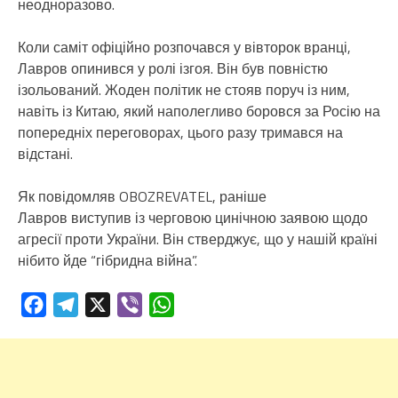
неодноразово.
Коли саміт офіційно розпочався у вівторок вранці,
Лавров опинився у ролі ізгоя. Він був повністю
ізольований. Жоден політик не стояв поруч із ним,
навіть із Китаю, який наполегливо боровся за Росію на
попередніх переговорах, цього разу тримався на
відстані.
Як повідомляв OBOZREVATEL, раніше
Лавров виступив із черговою цинічною заявою щодо
агресії проти України. Він стверджує, що у нашій країні
нібито йде “гібридна війна”.
Facebook
Telegram
X
Viber
WhatsApp