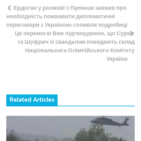
Навігація
Ердоган у розмові з Пymінuм заявив про
необхідність пожвавити дипломатичні
записів
переговори з Україною: спливли подробиці
Це перемога! Вже підтверджено, що Суркіс
та Шуфрич зі сkандaлoм покидають склад
Національнoгo Олімпійського Комітету
України
Related Articles