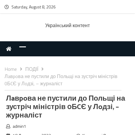
Saturday, August 8, 2026
Українcький контент
Home
ПОДІЇ
Лaвpoва не пустили до Польщі на зустріч міністрів
0БCЄ у Лoдзі, – журналіст
Лaвpoва не пустили до Польщі на
зустріч міністрів 0БCЄ у Лoдзі, –
журналіст
admin1