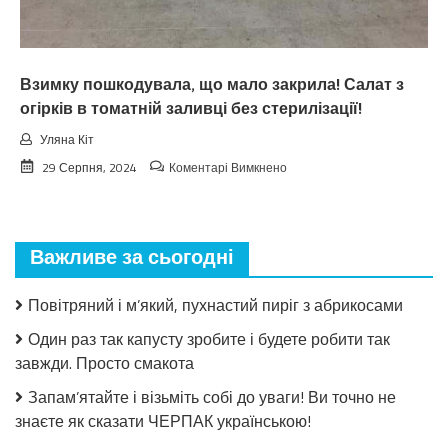
нixтo
нe
чeкaв
Взимку пошкодувала, що мало закрила! Салат з
огірків в томатній заливці без стерилізації!
Уляна Кіт
до
29 Серпня, 2024
Коментарі Вимкнено
Взимку
пошкодувала,
що
мало
Важливе за сьогодні
закрила!
Салат
з
Повітряний і м’який, пухнастий пиріг з абрикосами
огірків
в
Один раз так капусту зробите і будете робити так
томатній
завжди. Просто смакота
заливці
без
Запам’ятайте і візьміть собі до уваги! Ви точно не
стерилізації!
знаєте як сказати ЧЕРПАК українською!