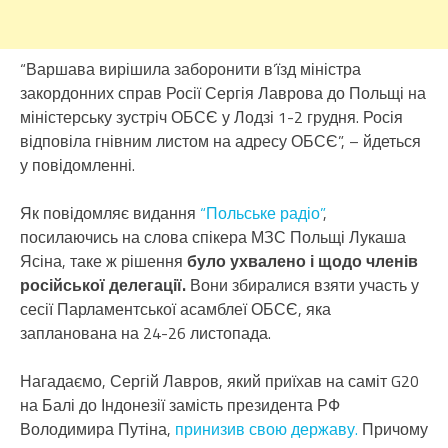
“Варшава вирішила заборонити в’їзд міністра
закордонних справ Росії Сергія Лаврова до Польщі на
міністерську зустріч ОБСЄ у Лодзі 1-2 грудня. Росія
відповіла гнівним листом на адресу ОБСЄ”, – йдеться
у повідомленні.
Як повідомляє видання
“Польське радіо”
,
посилаючись на слова спікера МЗС Польщі Лукаша
Ясіна, таке ж рішення
було ухвалено і щодо членів
російської делегації.
Вони збиралися взяти участь у
сесії Парламентської асамблеї ОБСЄ, яка
запланована на 24-26 листопада.
Нагадаємо, Сергій Лавров, який приїхав на саміт G20
на Балі до Індонезії замість президента РФ
Володимира Путіна,
принизив свою державу.
Причому