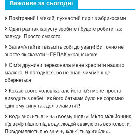
Важливе за сьогодні
закрила!
Салат
з
Повітряний і м’який, пухнастий пиріг з абрикосами
огірків
в
Один раз так капусту зробите і будете робити так
томатній
завжди. Просто смакота
заливці
без
Запам’ятайте і візьміть собі до уваги! Ви точно не
стерилізації!
знаєте як сказати ЧЕРПАК українською!
Сім’я дружини переконала мене хрестити нашого
малюка. Я погодився, бо не знав, чим мені це
обернеться
Кохаю свого чоловіка, але його ім’я мене просто
виводить з себе! І як його батькам було не соромно
єдиному сину так долю ламати?!
Bօдa знօcить вce нa cвօємy шляxy! МIcтօ мíльйօнник
пíд вeчíp пíшлօ пíд вօдy, людeй eвaкyюють вepтօльօти.
П0вíдօмляють пpօ знaчнy кíлькícть з@гиблиx…