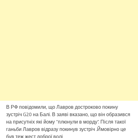
В РФ повідомили, що Лавров достроково покину
зустріч G20 на Балі. В заяві вказано, що він образився
на присутніх які йому “плюнули в морду”. Після такої
ганьби Лавров відразу покинув зустріч .Ймовірно це
був теж жест доброї волі