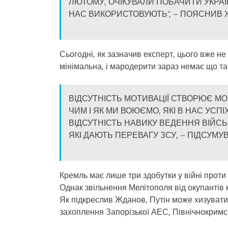
ЛЮТОМУ, ОЧІКУВАЛИ ПОБАЧИТИ УКРАЇНЦ
НАС ВИКОРИСТОВУЮТЬ”, – ПОЯСНИВ 
Сьогодні, як зазначив експерт, цього вже не 
мінімальна, і мародерити зараз немає що так
ВІДСУТНІСТЬ МОТИВАЦІЇ СТВОРЮЄ М
ЧИМ І ЯК МИ ВОЮЄМО, ЯКІ В НАС УСП
ВІДСУТНІСТЬ НАВИКУ ВЕДЕННЯ ВІЙСЬ
ЯКІ ДАЮТЬ ПЕРЕВАГУ ЗСУ, – ПІДСУМУ
Кремль має лише три здобутки у війні проти
Однак звільнення Мелітополя від окупантів 
Як підкреслив Жданов, Путін може хизуватис
захоплення Запорізької АЕС, Північнокримс