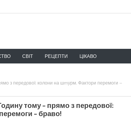
СТВО
СВІТ
РЕЦЕПТИ
ЦІКАВО
ямо з передової: колони на шmурм. Фактори перемоги –
одину тому – прямо з передової:
перемоги – браво!