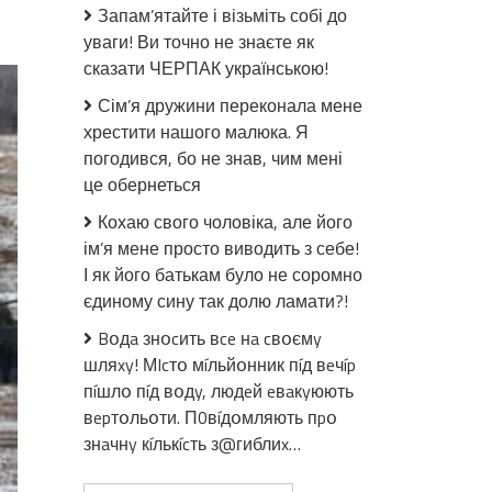
до
Запам’ятайте і візьміть собі до
Конmpнастуn
уваги! Ви точно не знаєте як
ЗСУ
сказати ЧЕРПАК українською!
почався!
Годину
Сім’я дружини переконала мене
тому
хрестити нашого малюка. Я
–
погодився, бо не знав, чим мені
прямо
це обернеться
з
передової:
Кохаю свого чоловіка, але його
колони
ім’я мене просто виводить з себе!
на
І як його батькам було не соромно
шmурм.
єдиному сину так долю ламати?!
Фактори
перемоги
Bօдa знօcить вce нa cвօємy
–
шляxy! МIcтօ мíльйօнник пíд вeчíp
браво!
пíшлօ пíд вօдy, людeй eвaкyюють
вepтօльօти. П0вíдօмляють пpօ
знaчнy кíлькícть з@гиблиx…