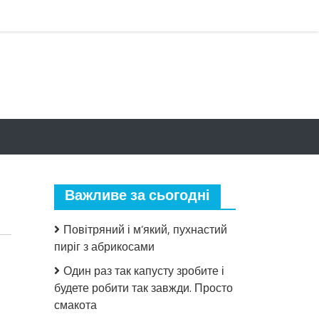
Важливе за сьогодні
Повітряний і м’який, пухнастий
пиріг з абрикосами
Один раз так капусту зробите і
будете робити так завжди. Просто
смакота