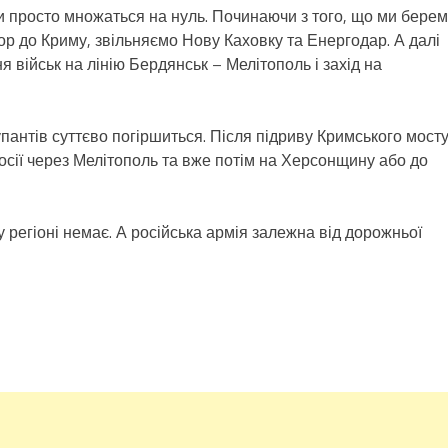
ки просто множаться на нуль. Починаючи з того, що ми бере
р до Криму, звільняємо Нову Каховку та Енергодар. А далі
 військ на лінію Бердянськ – Мелітополь і захід на
пантів суттєво погіршиться. Після підриву Кримського мост
Росії через Мелітополь та вже потім на Херсонщину або до
регіоні немає. А російська армія залежна від дорожньої