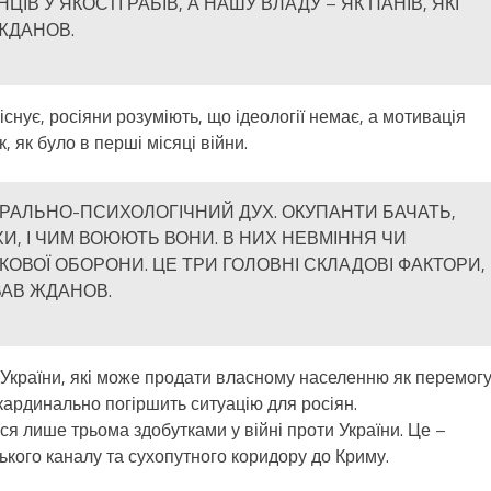
ІВ У ЯКОСТІ РАБІВ, А НАШУ ВЛАДУ – ЯК ПАНІВ, ЯКІ
ЖДАНОВ.
існує, росіяни розуміють, що ідеології немає, а мотивація
, як було в перші місяці війни.
ОРАЛЬНО-ПСИХОЛОГІЧНИЙ ДУХ. ОКУПАНТИ БАЧАТЬ,
ІХИ, І ЧИМ ВОЮЮТЬ ВОНИ. В НИХ НЕВМІННЯ ЧИ
КОВОЇ ОБОРОНИ. ЦЕ ТРИ ГОЛОВНІ СКЛАДОВІ ФАКТОРИ,
ВАВ ЖДАНОВ.
 України, які може продати власному населенню як перемогу
кардинально погіршить ситуацію для росіян.
я лише трьома здобутками у війні проти України. Це –
ького каналу та сухопутного коридору до Криму.