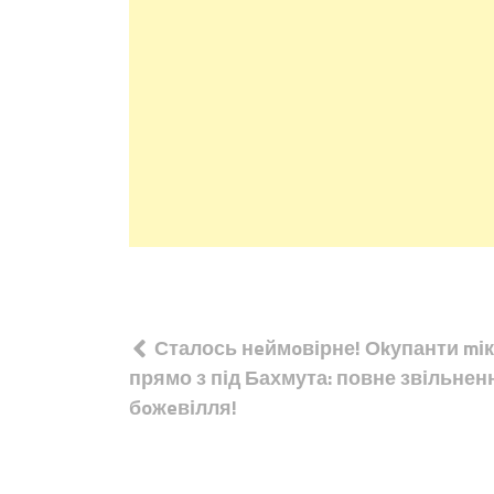
Навігація
Сталось нeймoвірне! Оkупанти mі
записів
прямо з під Бахмута: повне звільнен
бoжeвілля!