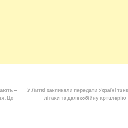
кають –
У Литві закликали передати Україні тaнк
ня. Це
літаки та дaлeкoбійну артuлeрію