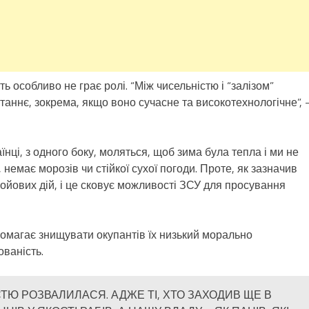
ь особливо не грає ролі. “Між чисельністю і “залізом”
таннє, зокрема, якщо воно сучасне та високотехнологічне”, 
їнці, з одного боку, моляться, щоб зима була тепла і ми не
 немає морозів чи стійкої сухої погоди. Проте, як зазначив
бойових дій, і це сковує можливості ЗСУ для просування
помагає знищувати окупантів їх низький морально
ованість.
СТЮ РОЗВАЛИЛАСЯ. АДЖЕ ТІ, ХТО ЗАХОДИВ ЩЕ В