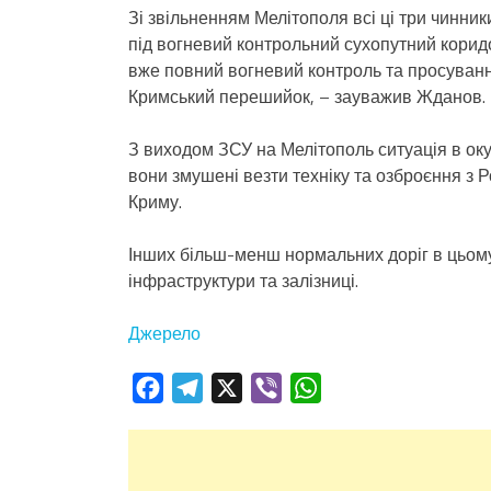
Зі звільненням Мелітополя всі ці три чинни
під вогневий контрольний сухопутний коридо
вже повний вогневий контроль та просування
Кримський перешийок, – зауважив Жданов.
З виходом ЗСУ на Мелітополь ситуація в оку
вони змушені везти техніку та озброєння з 
Криму.
Інших більш-менш нормальних доріг в цьому 
інфраструктури та залізниці.
Джерело
Facebook
Telegram
X
Viber
WhatsApp