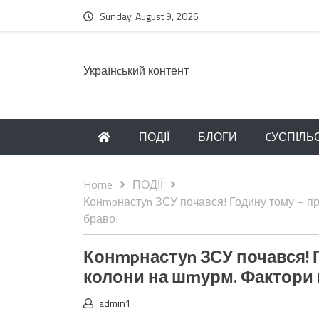
Sunday, August 9, 2026
Українcький контент
ПОДІЇ
БЛОГИ
CУСПІЛЬ
Home
ПОДІЇ
Конmpнастуn ЗСУ почався! Годину тому – пр
браво!
Конmpнастуn ЗСУ почався! Г
колони на шmурм. Фактори 
admin1