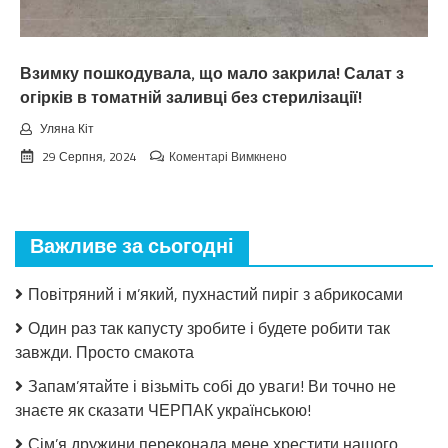
нixтo
нe
чeкaв
Взимку пошкодувала, що мало закрила! Салат з
огірків в томатній заливці без стерилізації!
Уляна Кіт
до
29 Серпня, 2024
Коментарі Вимкнено
Взимку
пошкодувала,
що
мало
Важливе за сьогодні
закрила!
Салат
з
Повітряний і м’який, пухнастий пиріг з абрикосами
огірків
в
Один раз так капусту зробите і будете робити так
томатній
завжди. Просто смакота
заливці
без
Запам’ятайте і візьміть собі до уваги! Ви точно не
стерилізації!
знаєте як сказати ЧЕРПАК українською!
Сім’я дружини переконала мене хрестити нашого