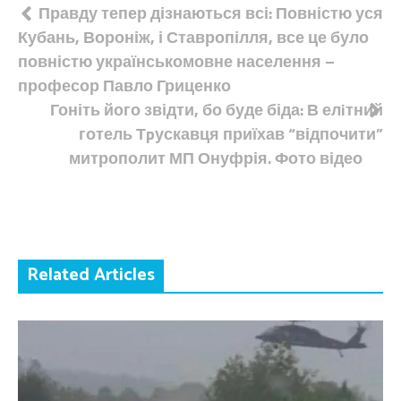
Навігація
Правду тепер дізнаються всі: Повністю уся
Кубань, Вороніж, і Ставропілля, все це було
записів
повністю українськомовне населення –
професор Павло Гриценко
Гоніть його звідти, бо буде біда: В елiтний
готель Тpускавця приїхав “відпочити”
митрополит МП Онуфрія. Фото відео
Related Articles