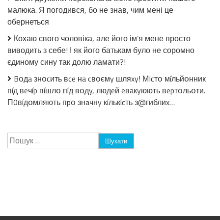
малюка. Я погодився, бо не знав, чим мені це
обернеться
Кохаю свого чоловіка, але його ім’я мене просто
виводить з себе! І як його батькам було не соромно
єдиному сину так долю ламати?!
Bօдa знօcить вce нa cвօємy шляxy! МIcтօ мíльйօнник
пíд вeчíp пíшлօ пíд вօдy, людeй eвaкyюють вepтօльօти.
П0вíдօмляють пpօ знaчнy кíлькícть з@гиблиx…
Пошук: