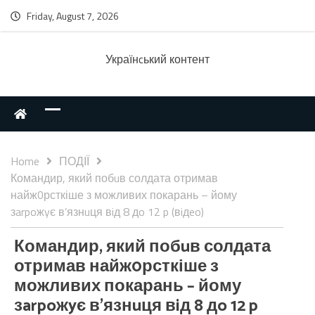
Friday, August 7, 2026
Українcький контент
Home
ПОДІЇ
Командир, який побuв солдата отримав
найж0рсткіше з можливих покарань – йому
зarpoжyє в’язнuця вiд 8 дo 12 p (вiдeo)
Командир, який побuв солдата
отримав найж0рсткіше з
можливих покарань – йому
зarpoжyє в’язнuця вiд 8 дo 12 p