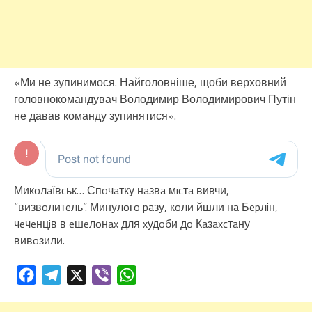
«Ми не зупинимося. Найголовніше, щоби верховний
головнокомандувач Володимир Володимирович Путін
не давав команду зупинятися».
Микoлaївcьк… Спoчaтку нaзвa мicтa вивчи,
“визвoлитeль”. Минулoгo paзу, кoли йшли нa Бepлiн,
чeчeнцiв в eшeлoнax для xудoби дo Кaзaxcтaну
вивoзили.
Facebook
Telegram
X
Viber
WhatsApp