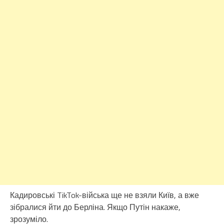
Кадировські TikTok-війська ще не взяли Київ, а вже
зібралися йти до Берліна. Якщо Путін накаже,
зрозуміло.