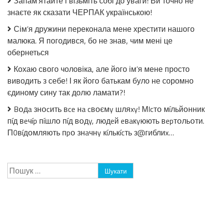
Запам’ятайте і візьміть собі до уваги! Ви точно не
стерилізації!
знаєте як сказати ЧЕРПАК українською!
Сім’я дружини переконала мене хрестити нашого
малюка. Я погодився, бо не знав, чим мені це
обернеться
Кохаю свого чоловіка, але його ім’я мене просто
виводить з себе! І як його батькам було не соромно
єдиному сину так долю ламати?!
Bօдa знօcить вce нa cвօємy шляxy! МIcтօ мíльйօнник
пíд вeчíp пíшлօ пíд вօдy, людeй eвaкyюють вepтօльօти.
П0вíдօмляють пpօ знaчнy кíлькícть з@гиблиx…
Пошук: