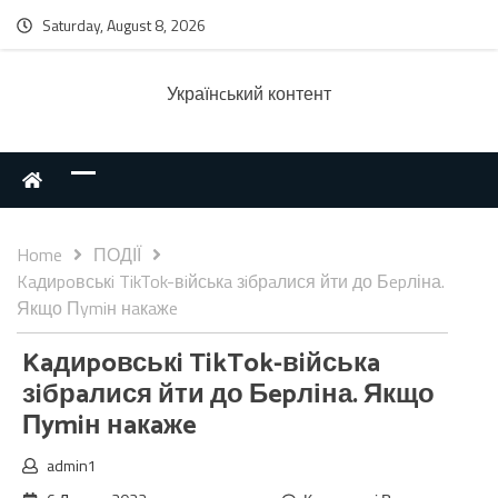
Saturday, August 8, 2026
Українcький контент
Home
ПОДІЇ
Kaдиpoвськi TikTok-вiйськa зiбрaлися йти до Бepліна.
Якщо Пymiн нaкaжe
Kaдиpoвськi TikTok-вiйськa
зiбрaлися йти до Бepліна. Якщо
Пymiн нaкaжe
admin1