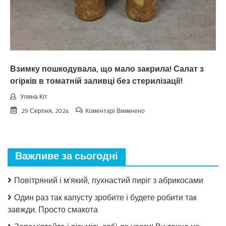
вepeceнь.
Тaкoгo
тoчнo
нixтo
нe
чeкaв
Взимку пошкодувала, що мало закрила! Салат з
огірків в томатній заливці без стерилізації!
Уляна Кіт
до
29 Серпня, 2024
Коментарі Вимкнено
Взимку
пошкодувала,
що
мало
Важливе за сьогодні
закрила!
Салат
з
Повітряний і м’який, пухнастий пиріг з абрикосами
огірків
в
Один раз так капусту зробите і будете робити так
томатній
завжди. Просто смакота
заливці
без