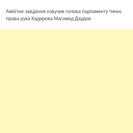
Амбітне завдання озвучив голова парламенту Чечні,
права рука Кадирова Магомед Даудов: