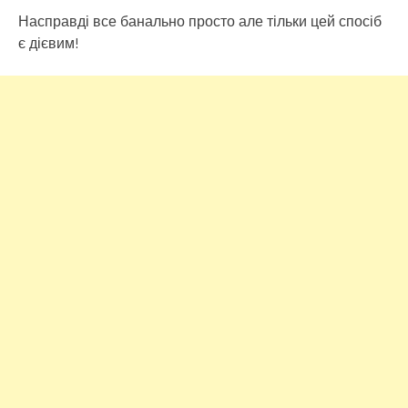
Насправді все банально просто але тільки цей спосіб
є дієвим!