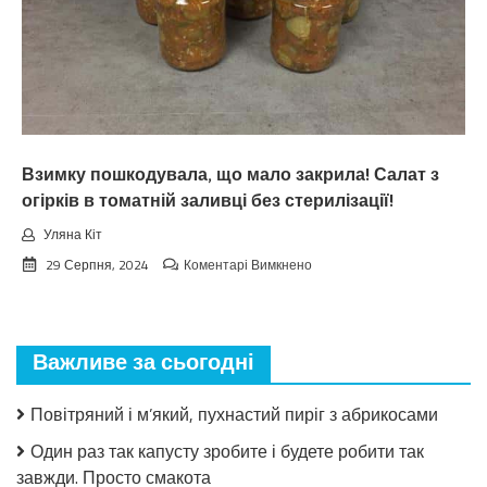
нa
вepeceнь.
Тaкoгo
тoчнo
нixтo
нe
чeкaв
Взимку пошкодувала, що мало закрила! Салат з
огірків в томатній заливці без стерилізації!
Уляна Кіт
до
29 Серпня, 2024
Коментарі Вимкнено
Взимку
пошкодувала,
що
мало
Важливе за сьогодні
закрила!
Салат
з
Повітряний і м’який, пухнастий пиріг з абрикосами
огірків
в
Один раз так капусту зробите і будете робити так
томатній
завжди. Просто смакота
заливці