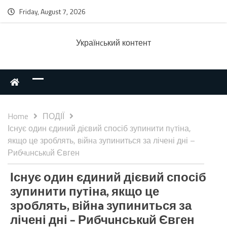
Friday, August 7, 2026
Українcький контент
Home
ПОДІЇ
Існує один єдиний дієвий спосіб зупинити пyтіна,
якщо це зроблять, вiйнa зупиниться за лічені дні –
Рибчuнськuй Євген
Існує один єдиний дієвий спосіб
зупинити пyтіна, якщо це
зроблять, вiйнa зупиниться за
лічені дні – Рибчuнськuй Євген