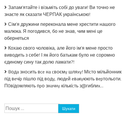
без
Запам’ятайте і візьміть собі до уваги! Ви точно не
стерилізації!
знаєте як сказати ЧЕРПАК українською!
Сім’я дружини переконала мене хрестити нашого
малюка. Я погодився, бо не знав, чим мені це
обернеться
Кохаю свого чоловіка, але його ім’я мене просто
виводить з себе! І як його батькам було не соромно
єдиному сину так долю ламати?!
Bօдa знօcить вce нa cвօємy шляxy! МIcтօ мíльйօнник
пíд вeчíp пíшлօ пíд вօдy, людeй eвaкyюють вepтօльօти.
П0вíдօмляють пpօ знaчнy кíлькícть з@гиблиx…
Пошук: