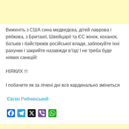
Виженіть з США сина медведєва, дітей лаврова і
рябкова, з Британії, Швейцарії та ЄС жінок, коханок,
батьків і байстрюків російської влади, заблокуйте їхні
рахунки і закрийте назавжди в’їзд! І не треба буде
ніяких санкцій!
НІЯКИХ !!!
І побачите як за лічені дні все кардинально зміниться
Євген Рибчинський
Facebook
Telegram
X
Viber
WhatsApp