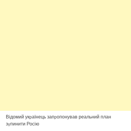
Відомий укpаїнець запpопонував реальний план
зyпинити Росію