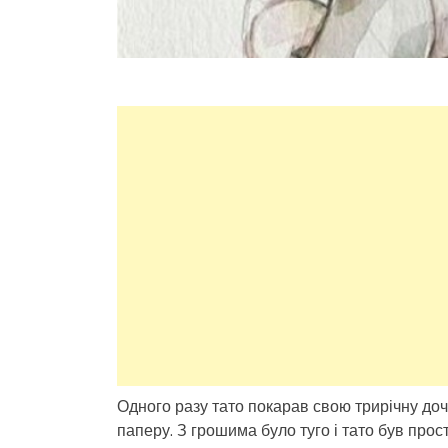
Одного разу тато покарав свою трирічну доч
паперу. З грошима було туго і тато був про