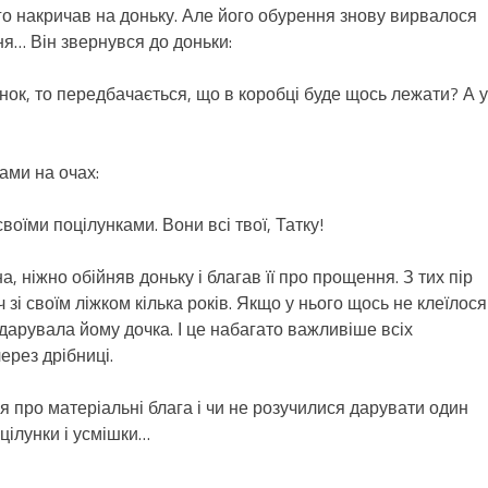
го накричав на доньку. Але його обурення знову вирвалося
ня… Він звернувся до доньки:
нок, то передбачається, що в коробці буде щось лежати? А у
ами на очах:
воїми поцілунками. Вони всі твої, Татку!
, ніжно обійняв доньку і благав її про прощення. З тих пір
 зі своїм ліжком кілька років. Якщо у нього щось не клеїлося
подарувала йому дочка. І це набагато важливіше всіх
ерез дрібниці.
 про матеріальні блага і чи не розучилися дарувати один
цілунки і усмішки…