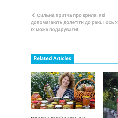
Навігація
Сильна притча про крила, які
записів
допомагають долетіти до раю. І ось 
їх може подарувати!
Related Articles