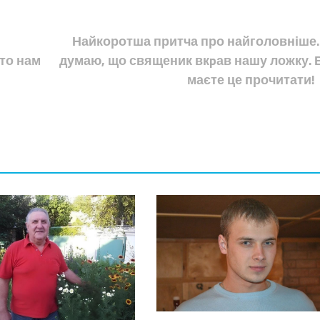
Найкоротша притча про найголовніше.
хто нам
думаю, що священик вкpав нашу ложку. 
маєте це прочитати!