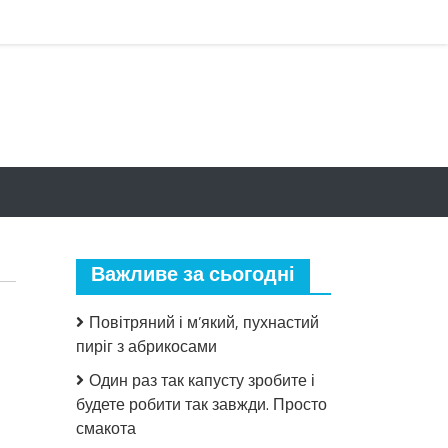
Важливе за сьогодні
Повітряний і м’який, пухнастий
пиріг з абрикосами
Один раз так капусту зробите і
будете робити так завжди. Просто
до
смакота
Іноді