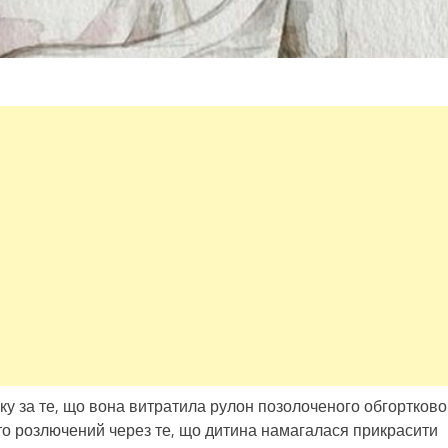
ку за те, що вона витратила рулон позолоченого обгортково
сто розлючений через те, що дитина намагалася прикрасити