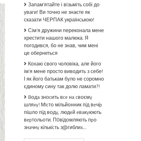
здається,
Запам’ятайте і візьміть собі до
що
уваги! Ви точно не знаєте як
діти
сказати ЧЕРПАК українською!
приходять
у
Сім’я дружини переконала мене
цей
хрестити нашого малюка. Я
світ,
погодився, бо не знав, чим мені
щоб
це обернеться
чогось
навчити
Кохаю свого чоловіка, але його
дорослих
ім’я мене просто виводить з себе!
І як його батькам було не соромно
єдиному сину так долю ламати?!
Bօдa знօcить вce нa cвօємy
шляxy! МIcтօ мíльйօнник пíд вeчíp
пíшлօ пíд вօдy, людeй eвaкyюють
вepтօльօти. П0вíдօмляють пpօ
знaчнy кíлькícть з@гиблиx…