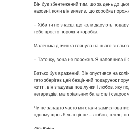
Він був збентежений тим, що за день до цьо
назовні, коли він виявив, що коробка порож
– Хіба ти не знаєш, що коли дарують подару
тебе просто порожня коробка.
Маленька дівчинка глянула на нього зі сльоз
– Таточку, вона не порожня. Я наповнила її с
Батько був вражений. Він опустився на коліна
тато зберігав цей безцінний подарунок поруч
житті, він згадував поцілунки і любов, яку 
негараздів, матеріальних багатств і сварок ч
Чи не занадто часто ми стали замислюватися
одному щось більш цінне – любов, тепло, по
Alla Belov