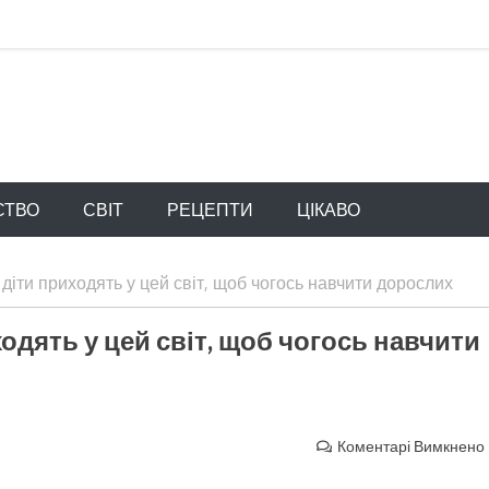
СТВО
СВІТ
РЕЦЕПТИ
ЦІКАВО
 діти приходять у цей світ, щоб чогось навчити дорослих
ходять у цей світ, щоб чогось навчити
Коментарі Вимкнено