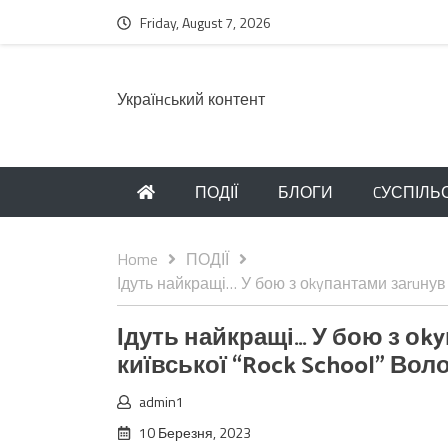
Friday, August 7, 2026
Українcький контент
ПОДІЇ
БЛОГИ
CУСПІЛЬ
Home
ПОДІЇ
Ідуть найкращі… У бою з оkyпантами заruнув
Ідуть найкращі… У бою з оk
київської “Rock School” Во
admin1
10 Березня, 2023