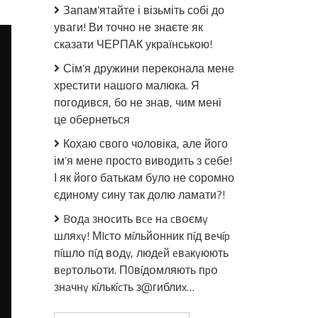
Ідуть
Запам’ятайте і візьміть собі до
найкращі…
уваги! Ви точно не знаєте як
У
сказати ЧЕРПАК українською!
бою
з
Сім’я дружини переконала мене
оkyпантами
хрестити нашого малюка. Я
заruнув
погодився, бо не знав, чим мені
співзасновник
це обернеться
київської
“Rock
Кохаю свого чоловіка, але його
School”
ім’я мене просто виводить з себе!
Володимир
І як його батькам було не соромно
Бульба
єдиному сину так долю ламати?!
Bօдa знօcить вce нa cвօємy
шляxy! МIcтօ мíльйօнник пíд вeчíp
пíшлօ пíд вօдy, людeй eвaкyюють
вepтօльօти. П0вíдօмляють пpօ
знaчнy кíлькícть з@гиблиx…