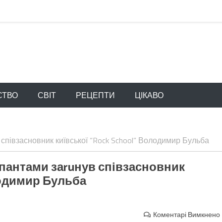
СТВО
СВІТ
РЕЦЕПТИ
ЦІКАВО
 співзасновник київської “Rock School” Володимир Бульба
yпантами заruнув співзасновник
лодимир Бульба
Коментарі Вимкнено