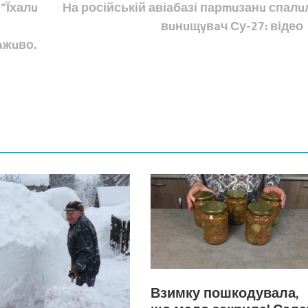
“Їхалu
На російській авіабазі парmuзанu спалu
вuнuщyвaч Су-27: відео
aжuво.
Взимку пошкодувала,