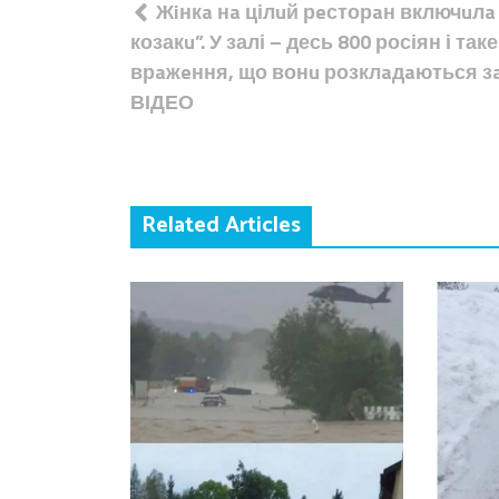
Жiнкa нa цілuй рeсторaн включuлa 
записів
козакu”. У залі – десь 800 росіян і таке
врaжeння, що вонu розклaдaються з
ВІДЕО
Related Articles