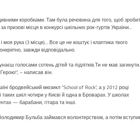
 дивними коробками. Там була речовина для того, щоб зроби
 за призові місця в конкурсі шкільних рок-гуртів України…
) і моя рука (3 місце)… Все це не коштує і клаптика твого
онкретно, завжди відповідально.
наєш голосами сотень дітей та підлітків.Ти не мав загинути.
Герою!”, – написав він.
і бродвейський мюзикл “School of Rock”, а у 2012 році
 таких шкіл чотири у Києві й одна в Броварах. У школах
нтах — барабани, гітара та інші.
олодимир Бульба займався волонтерством, а потім вступи