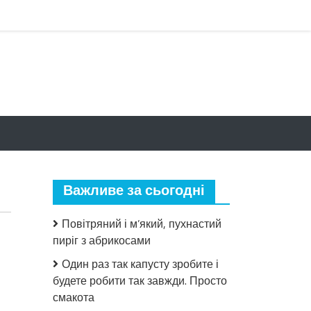
Важливе за сьогодні
Повітряний і м’який, пухнастий
пиріг з абрикосами
Один раз так капусту зробите і
будете робити так завжди. Просто
смакота
до