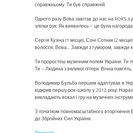
справжньому. Ти був справжній.
Одного разу Вова завітав до нас на ROKS з
зліпки рук. Як виявилось – це була нагорода
Сергія Кузіна (1 місце), Соні Сотник (2 місце
волосся, Вова… Завжди з гумором, завжди к
Ти проростеш музичним полем України. Ти лу
Ти – Людина з великої літери. Вічна пам’ять, 
Володимир Бульба першим адаптував в Україн
відкрив першу рок-школу у 2012 році. Наразі
викладають вокал і гру на музичних інструме
З початком повномасштабного вторгнення В
до Збройних Сил України.
Джерело