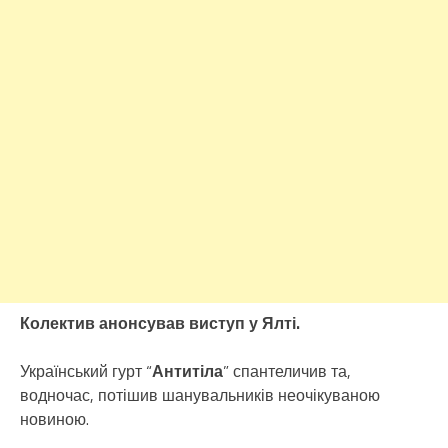
Колектив анонсував виступ у Ялті.
Український гурт “
Антитіла
” спантеличив та,
водночас, потішив шанувальників неочікуваною
новиною.