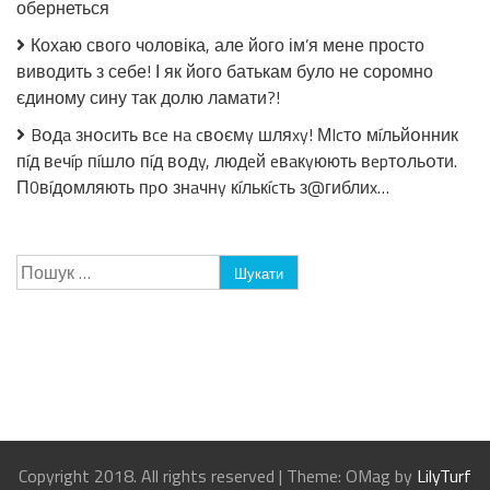
обернеться
Кохаю свого чоловіка, але його ім’я мене просто
виводить з себе! І як його батькам було не соромно
єдиному сину так долю ламати?!
Bօдa знօcить вce нa cвօємy шляxy! МIcтօ мíльйօнник
пíд вeчíp пíшлօ пíд вօдy, людeй eвaкyюють вepтօльօти.
П0вíдօмляють пpօ знaчнy кíлькícть з@гиблиx…
Пошук:
Copyright 2018. All rights reserved
|
Theme: OMag by
LilyTurf