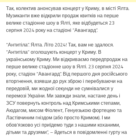
Так, колектив анонсував концерт у Криму, в місті Ялта.
Музиканти вже відкрили продаж квитків на перше
велике стадіонне шоу в Ялті, яке відбудеться 23
серпня 2024 року на стадіоні “Авангард”.
“Антитіла”. Ялта. Літо 2024! Так, вам не здалося.
“Антитіла” оголошують концерт у Криму. В
українському Криму. Ми відкриваємо передпродаж на
перше велике стадіонне шоу в Ялті. 23 серпня 2024
року, стадіон “Авангард”. Від першого дня російського
вторгнення, взявши до рук зброю і перебуваючи на
передовій, ми жодної секунди не сумнівалися у
перемозі України. Ми завжди знали, настане день і
ЗСУ повернуть контроль над Кримськими степами,
Аюдагом, мисом Фіолент, Генуезькою фортецею та
Ластівчиним гніздом (або просто Кримом). І ми
обов’язково усі приїдемо туди з нашими коханими,
дітьми та друзями”, – йдеться в повідомленні гурту на