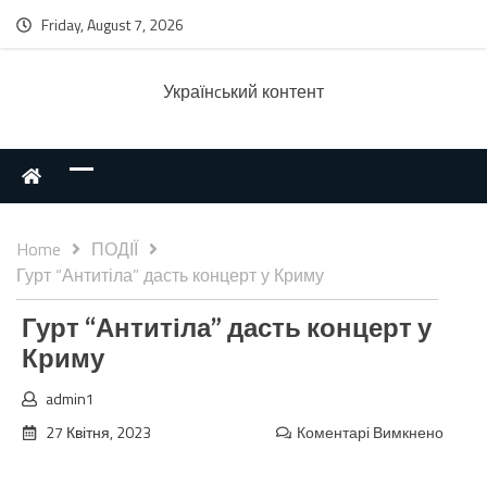
Friday, August 7, 2026
Українcький контент
Home
ПОДІЇ
Гурт “Антитіла” дасть концерт у Криму
Гурт “Антитіла” дасть концерт у
Криму
admin1
27 Квітня, 2023
Коментарі Вимкнено
до
Гурт
“Антит