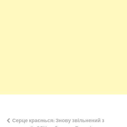
Навігація
Серце краєmься: Знову звільнений з