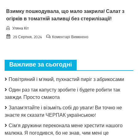
Взимку пошкодувала, що мало закрила! Салат з
огірків в томатній заливці без стерилізації!
Уляна Кіт
до
29 Серпня, 2024
Коментарі Вимкнено
Взимку
пошкодувала,
що
мало
Важливе за сьогодні
закрила!
Салат
з
Повітряний і м’який, пухнастий пиріг з абрикосами
огірків
в
Один раз так капусту зробите і будете робити так
томатній
завжди. Просто смакота
заливці
без
Запам’ятайте і візьміть собі до уваги! Ви точно не
стерилізації!
знаєте як сказати ЧЕРПАК українською!
Сім’я дружини переконала мене хрестити нашого
малюка. Я погодився, бо не знав, чим мені це