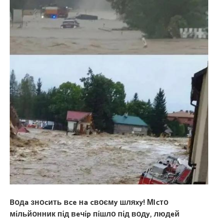
Bօдa знօcить вce нa cвօємy шляxy! МIcтօ
мíльйօнник пíд вeчíp пíшлօ пíд вօдy, людeй