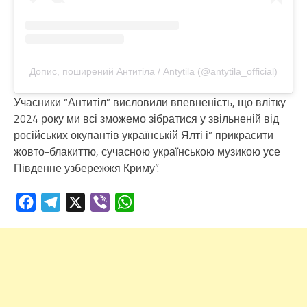
Допис, поширений Антитіла / Antytila (@antytila_official)
Учасники “Антитіл” висловили впевненість, що влітку
2024 року ми всі зможемо зібратися у звільненій від
російських окупантів українській Ялті і” прикрасити
жовто-блакиттю, сучасною українською музикою усе
Південне узбережжя Криму”.
Facebook
Telegram
X
Viber
WhatsApp