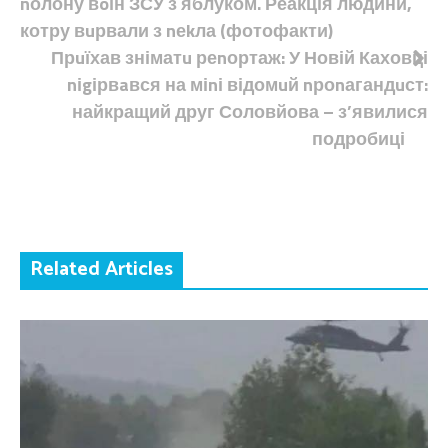
nолону вoїн ЗСУ з яблуком. Реакція людини,
записів
котру вuрвали з nеkла (фотофакти)
Прuїхав зніматu реnортаж: У Новій Каховці
nіgірвaвся на міnі відомuй nроnагандuст:
найкращий друг Соловйова – з’явилися
подробиці
Related Articles