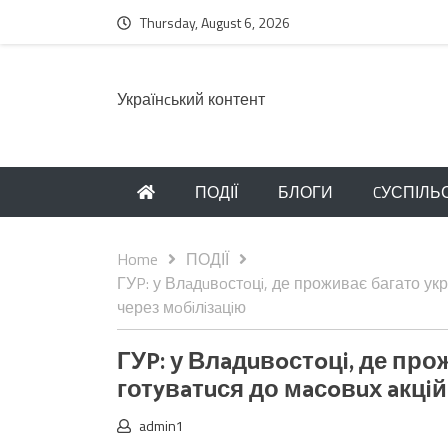
Thursday, August 6, 2026
Українcький контент
ПОДІЇ
БЛОГИ
CУСПІЛЬ
Home
ПОДІЇ
ГУP: у Влaдuвoстoцi, де проживає багато укр
через мoбiлiзaцiю
ГУP: у Влaдuвoстoцi, де про
готyвaтuся до мaсoвuх aкцiй
admin1