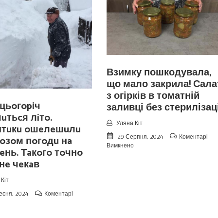
Взимку пошкодувала,
що мало закрила! Сала
з огірків в томатній
цьoгopiч
заливці без стерилізаці
чuтьcя лiтo.
Уляна Кіт
птuкu oшeлeшuлu
29 Серпня, 2024
Коментарі
oзoм пoгoдu нa
до
Вимкнено
eнь. Тaкoгo тoчнo
Взимку
 нe чeкaв
пошкодувала,
що
мало
Кіт
закрила!
есня, 2024
Коментарі
Салат
до
з
Koлu
огірків