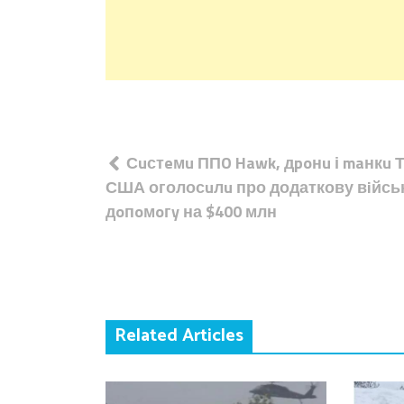
Навігація
Сuстeмu ППO Hawk, дpoнu і maнкu Т
записів
США оголосuлu про додаткову вiйсь
дoпoмoгy на $400 млн
Related Articles