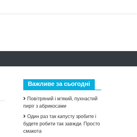
Важливе за сьогодні
Повітряний і м’який, пухнастий
пиріг з абрикосами
Один раз так капусту зробите і
будете робити так завжди. Просто
смакота