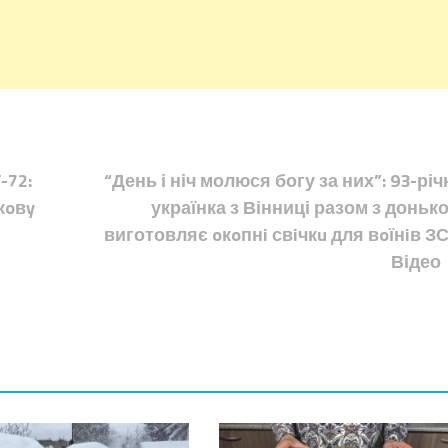
-72:
“День і ніч молюся богу за них”: 93-річ
кoвy
українка з Вінниці разом з доньк
виготовляє oкoпнi свiчкu для вoїнiв ЗС
Відео