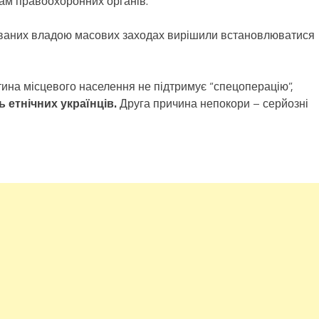
ам правоохоронних органів.
ованих владою масових заходах вирішили встановлюватися
тина місцевого населення не підтримує “спецоперацію”,
ь етнічних українців.
Друга причина непокори – серйозні