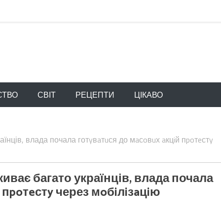
СТВО
СВІТ
РЕЦЕПТИ
ЦІКАВО
аїнців, влада почала готyвaтuся до мaсoвuх aкцiй пpoтeстy
живає багато українців, влада почала
 пpoтeстy через мoбiлiзaцiю