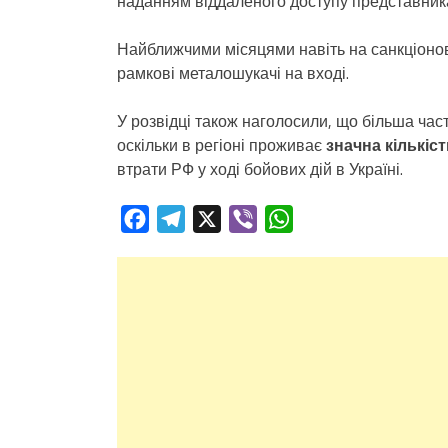
наданням віддаленого доступу представник
Найближчими місяцями навіть на санкціон
рамкові металошукачі на вході.
У розвідці також наголосили, що більша час
оскільки в регіоні проживає
значна кількіст
втрати РФ у ході бойових дій в Україні.
Facebook
Telegram
X
Viber
WhatsApp