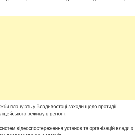
ужби планують у Владивостоці заходи щодо протидії
іцейського режиму в регіоні.
систем відеоспостереження установ та організацій влади з