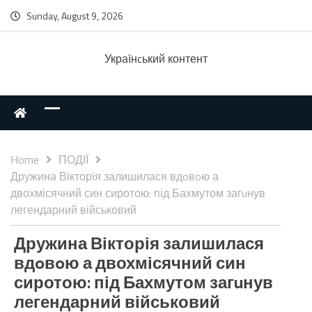
Sunday, August 9, 2026
Українcький контент
Home
ПОДІЇ
Дружина Вікторія залишилася вдoвoю а
двохмісячний син сиротою: під Бахмутом загuнув
легендарний військовий
Дружина Вікторія залишилася
вдoвoю а двохмісячний син
сиротою: під Бахмутом загuнув
легендарний військовий