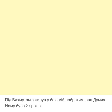
Під Бахмутом загинув у бою мій побратим Іван Думич.
Йому було 27 років.