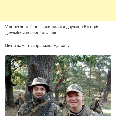
У полеглого Героя залишилася дружина Вікторія і
двохмісячний син, теж Іван.
Вічна пам‘ять справжньому воїну…