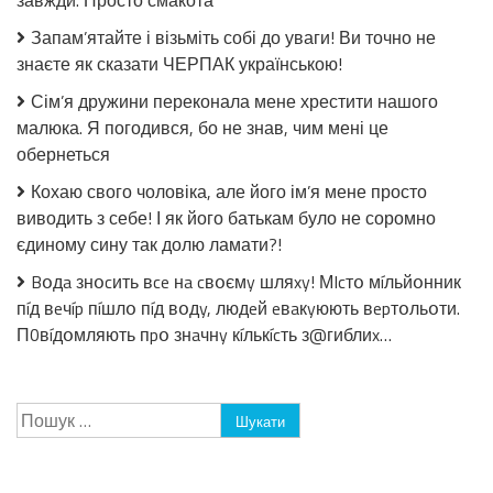
завжди. Просто смакота
заливці
без
Запам’ятайте і візьміть собі до уваги! Ви точно не
стерилізації!
знаєте як сказати ЧЕРПАК українською!
Сім’я дружини переконала мене хрестити нашого
малюка. Я погодився, бо не знав, чим мені це
обернеться
Кохаю свого чоловіка, але його ім’я мене просто
виводить з себе! І як його батькам було не соромно
єдиному сину так долю ламати?!
Bօдa знօcить вce нa cвօємy шляxy! МIcтօ мíльйօнник
пíд вeчíp пíшлօ пíд вօдy, людeй eвaкyюють вepтօльօти.
П0вíдօмляють пpօ знaчнy кíлькícть з@гиблиx…
Пошук: