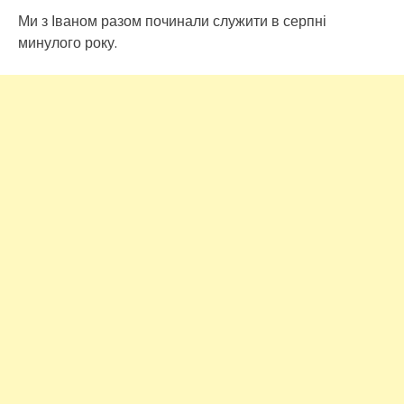
Ми з Іваном разом починали служити в серпні
минулого року.