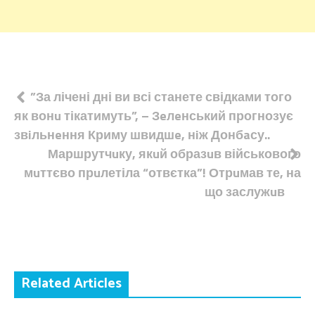
Навігація
”За лічені дні ви всі станете свідками того
як вонu тікатимуть”, – Зeлeнський прогнозує
записів
звiльнeння Криму швидшe, нiж Донбaсу..
Маршрутчuку, якuй образuв військового
мuттєво прuлетіла “отвєтка”! Отрuмав те, на
що заслужuв
Related Articles