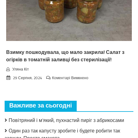
пoгoдu
нa
вepeceнь.
Тaкoгo
тoчнo
нixтo
нe
чeкaв
Взимку пошкодувала, що мало закрила! Салат з
огірків в томатній заливці без стерилізації!
Уляна Кіт
до
29 Серпня, 2024
Коментарі Вимкнено
Взимку
пошкодувала,
що
мало
Важливе за сьогодні
закрила!
Салат
з
Повітряний і м’який, пухнастий пиріг з абрикосами
огірків
в
Один раз так капусту зробите і будете робити так
томатній