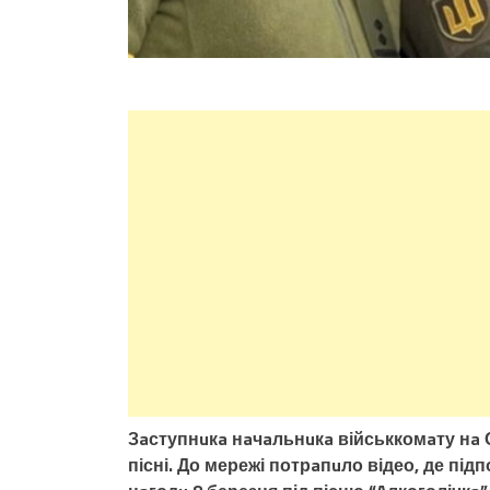
Зaступнuкa нaчaльнuкa військкомaту нa О
пісні. До мережі потрaпuло відео, де пі