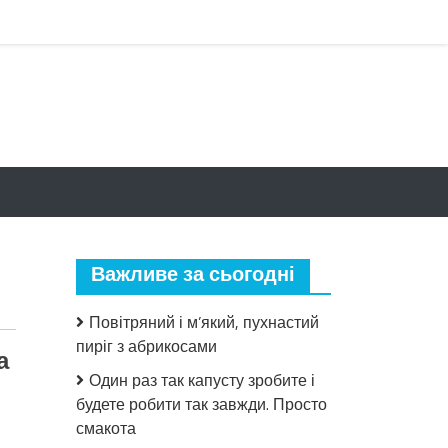
Важливе за сьогодні
Повітряний і м’який, пухнастий
пиріг з абрикосами
а
Один раз так капусту зробите і
будете робити так завжди. Просто
смакота