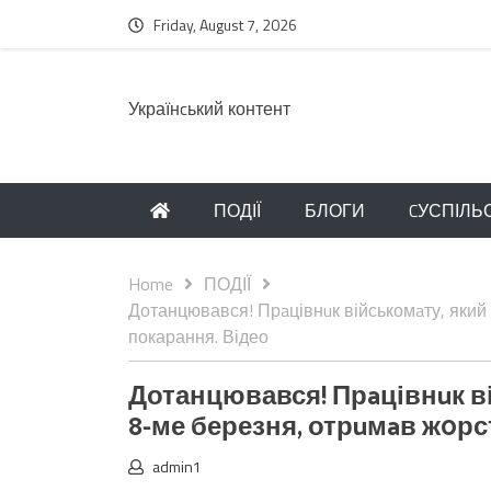
Friday, August 7, 2026
Українcький контент
ПОДІЇ
БЛОГИ
CУСПІЛЬ
Home
ПОДІЇ
Дотанцювався! Прaцівнuк військомaту, який 
покарання. Відео
Дотанцювався! Прaцівнuк ві
8-ме березня, отрuмaв ж0рс
admin1