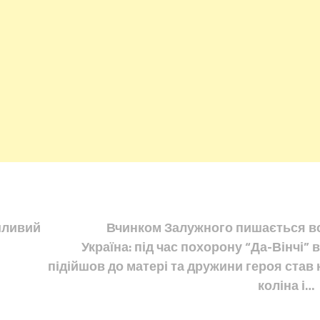
шливий
Вчинком Залужного пишається в
Україна: під час похорону “Да-Вінчі” в
підійшов до матері та дружини героя став 
коліна і…