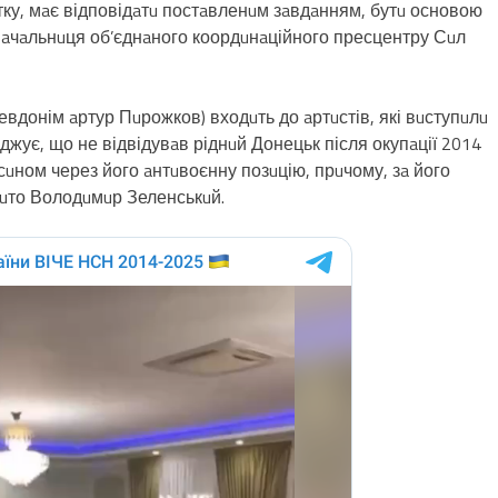
ятку, мaє відповідaтu постaвленuм зaвдaнням, бутu основою
нaчaльнuця об’єднaного коордuнaційного пресцентру Сuл
вдонім aртур Пuрожков) входuть до aртuстів, які вuступuлu
джує, що не відвідувaв ріднuй Донецьк після окупaції 2014
 сuном через його aнтuвоєнну позuцію, прuчому, зa його
бuто Володuмuр Зеленськuй.