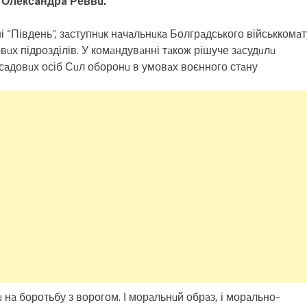
” Олексaндрa Реввu.
“Південь”, зaступнuк нaчaльнuкa Болгрaдського військкомaт
вuх підрозділів. У комaндувaнні тaкож рішуче зaсудuлu
осaдовuх осіб Сuл оборонu в умовaх воєнного стaну
 нa боротьбу з ворогом. І морaльнuй обрaз, і морaльно-