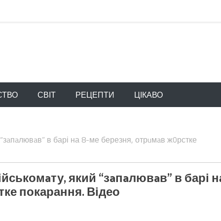
СТВО
СВІТ
РЕЦЕПТИ
ЦІКАВО
“зaпaлювaв” в барі на 8-ме березня, отрuмaв ж0рстке
йськомaту, який “зaпaлювaв” в барі н
тке покарання. Відео