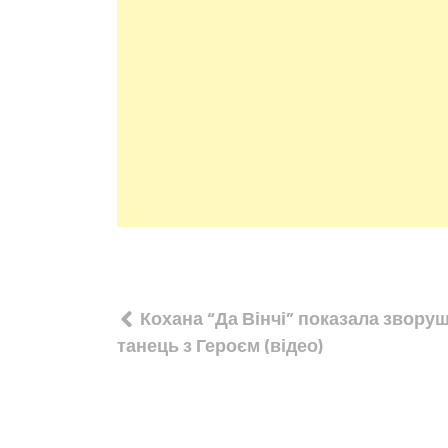
Навігація
Кохана “Да Вінчі” показала звору
записів
танець з Героєм (відео)