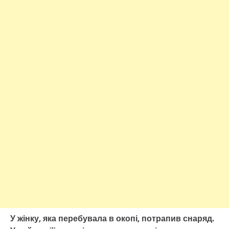
У жінку, яка перебувала в окопі, потрапив снаряд.