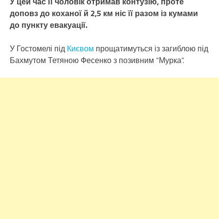
У цей час її чоловік отримав контузію, проте
доповз до коханої й 2,5 км ніс її разом із кумами
до пункту евакуації.
У Гостомелі під
Києвом
прощатимуться із загиблою під
Бахмутом Тетяною Фесенко з позивним “Мурка”.