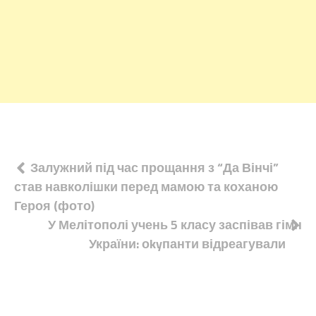
Навігація
Залужний під час прощання з “Да Вінчі”
став навколішки перед мамою та коханою
записів
Героя (фото)
У Мелітополі учень 5 класу заспівав гімн
України: оkyпанти відреагували