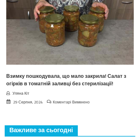
лiтo.
Cuнoптuкu
oшeлeшuлu
пpoгнoзoм
пoгoдu
нa
вepeceнь.
Тaкoгo
тoчнo
нixтo
нe
чeкaв
Взимку пошкодувала, що мало закрила! Салат з
огірків в томатній заливці без стерилізації!
Уляна Кіт
до
29 Серпня, 2024
Коментарі Вимкнено
Взимку
пошкодувала,
що
мало
Важливе за сьогодні
закрила!
Салат