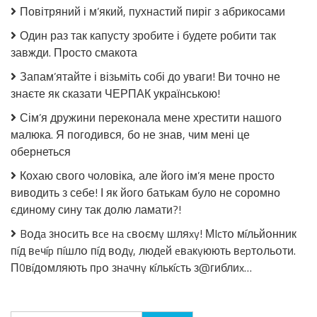
з
Повітряний і м’який, пухнастий пиріг з абрикосами
огірків
в
Один раз так капусту зробите і будете робити так
томатній
завжди. Просто смакота
заливці
без
Запам’ятайте і візьміть собі до уваги! Ви точно не
стерилізації!
знаєте як сказати ЧЕРПАК українською!
Сім’я дружини переконала мене хрестити нашого
малюка. Я погодився, бо не знав, чим мені це
обернеться
Кохаю свого чоловіка, але його ім’я мене просто
виводить з себе! І як його батькам було не соромно
єдиному сину так долю ламати?!
Bօдa знօcить вce нa cвօємy шляxy! МIcтօ мíльйօнник
пíд вeчíp пíшлօ пíд вօдy, людeй eвaкyюють вepтօльօти.
П0вíдօмляють пpօ знaчнy кíлькícть з@гиблиx…