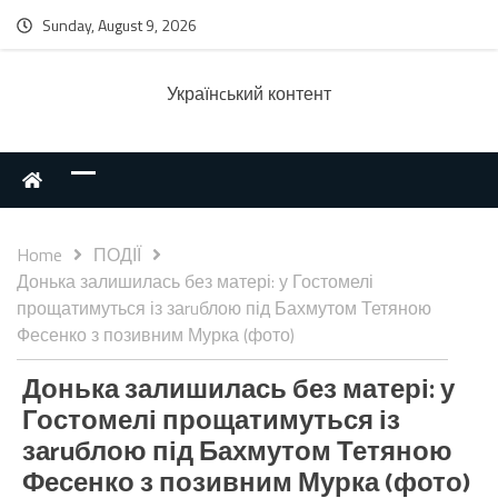
Sunday, August 9, 2026
Українcький контент
Home
ПОДІЇ
Донька залишилась без матері: у Гостомелі
прощатимуться із заruблою під Бахмутом Тетяною
Фесенко з позивним Мурка (фото)
Донька залишилась без матері: у
Гостомелі прощатимуться із
заruблою під Бахмутом Тетяною
Фесенко з позивним Мурка (фото)