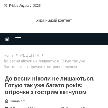
Friday, August 7, 2026
Українcький контент
Home
РЕЦЕПТИ
До весни ніколи не лишаються. Готую так уже
багато років: огірочки з гострим кетчупом
До весни ніколи не лишаються.
Готую так уже багато років:
огірочки з гострим кетчупом
Уляна Кіт