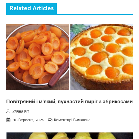
Related Articles
Повітряний і м’який, пухнастий пиріг з абрикосами
Уляна Кіт
до
16 Вересня, 2024
Коментарі Вимкнено
Повітряний
і
м’який,