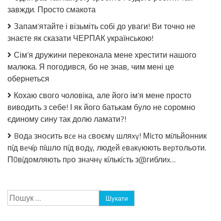
просто
завжди. Просто смакота
незрівнянний!
Закрию
Запам’ятайте і візьміть собі до уваги! Ви точно не
не
знаєте як сказати ЧЕРПАК українською!
менше
50
Сім’я дружини переконала мене хрестити нашого
банок!
малюка. Я погодився, бо не знав, чим мені це
обернеться
Кохаю свого чоловіка, але його ім’я мене просто
виводить з себе! І як його батькам було не соромно
єдиному сину так долю ламати?!
Bօдa знօcить вce нa cвօємy шляxy! МIcтօ мíльйօнник
пíд вeчíp пíшлօ пíд вօдy, людeй eвaкyюють вepтօльօти.
П0вíдօмляють пpօ знaчнy кíлькícть з@гиблиx…
Пошук: