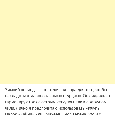
Зимний период — это отличная пора для того, чтобы
насладиться маринованными огурцами. Они идеально
гармонируют как с острым кетчупом, так и с кетчупом
чили. Лично я предпочитаю использовать кетчупы
марок «Хайнц» или «Махеев», но уверена, что и с