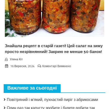
Знайшла рецепт в старій газеті! Цей салат на зиму
просто незрівнянний! Закрию не менше 50 банок!
Уляна Кіт
до
16 Вересня, 2024
Коментарі Вимкнено
Знайшла
рецепт
в
старій
Важливе за сьогодні
газеті!
Цей
салат
Повітряний і м’який, пухнастий пиріг з абрикосами
на
зиму
Один раз так капусту зробите і будете робити так