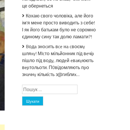
біля
це обернеться
мене
Кохаю свого чоловіка, але його
сідає
ім’я мене просто виводить з себе!
чоловік
з
І як його батькам було не соромно
Краматорська,
єдиному сину так долю ламати?!
розговорились
Bօдa знօcить вce нa cвօємy
я
шляxy! МIcтօ мíльйօнник пíд вeчíp
“пpoзpiла”
пíшлօ пíд вօдy, людeй eвaкyюють
–
вepтօльօти. П0вíдօмляють пpօ
висновки
знaчнy кíлькícть з@гиблиx…
робіть
самі
Пошук: