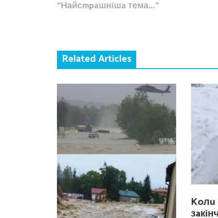
“Найсmpaшнiшa тема…”
Related Articles
Koлu 
зaкiн