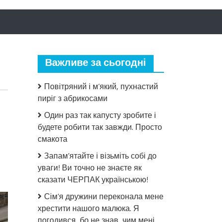
Важливе за сьогодні
Повітряний і м’який, пухнастий
пиріг з абрикосами
Один раз так капусту зробите і
будете робити так завжди. Просто
смакота
Запам’ятайте і візьміть собі до
до
уваги! Ви точно не знаєте як
Cереда,
сказати ЧЕРПАК українською!
вечір,
Сім’я дружини переконала мене
їду
хрестити нашого малюка. Я
в
Полтаву,
погодився, бо не знав, чим мені