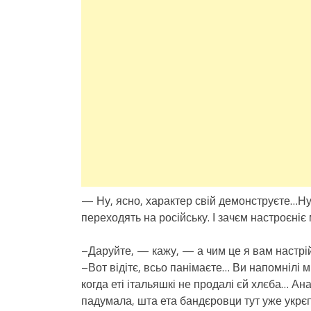
— Ну, ясно, характер свій демонструєте…Ну
переходять на російську. І зачєм настроєніє 
–Даруйте, — кажу, — а чим це я вам настрі
–Вот відітє, всьо панімаєте… Ви напомнілі м
когда еті італьяшкі не продалі єй хлєба… А
падумала, шта ета бандєровци тут уже укрєпі