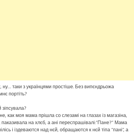
, ну… таки з українцями простіше. Без випєндрьожа
мнє портіть?
й зіпсувала?
не, как моя мама прішла со слезамі на глазах із магазіна,
на паказивала на хлєб, а ані переспрашівалі:”Пане?” Мама
лісь і іздеваются над нєй, обращаются к нєй тіпа “пані”, а