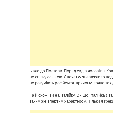
Їхала до Полтави. Поряд сидів чоловік із К
не спілкуюсь нею. Спочатку зневажливо подив
не розуміють російської, причому, точно так 
Та й схожі ви на італійку. Ви що, італійка 
таким же впертим характером. Тільки я греки