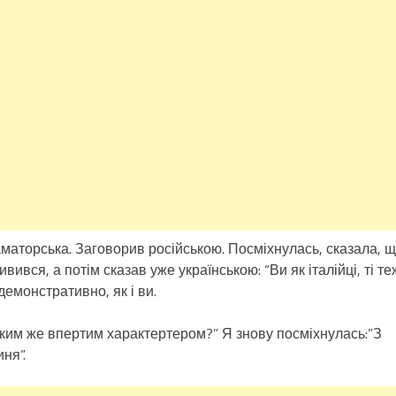
раматорська. Заговорив російською. Посміхнулась, сказала, 
ився, а потім сказав уже українською: “Ви як італійці, ті те
демонстративно, як і ви.
з таким же впертим характертером?” Я знову посміхнулась:”З
ня”.