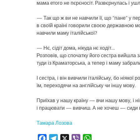
мама етого не пєрєносіт. Развєрнулась і ушл
— Так що ж ви не навчили її, що “пане” у перек
в своїй країні говорили своєю державною мов
навчили маму італійської?
— Нє, сідіт дома, нікуда нє ходіт…
Розповів, що спочатку його сестра вийшла зам
туди із Краматорська, а тепер і маму забрали
І сестра, і він вивчили італійську, бо ніякої
їм, переходячи на англійську чи іншу мову.
Приїхав у нашу країну — вчи нашу мову, і нік
і працювати — вивчиш. А не хочеш — сиди вд
Тамара Лозова
Facebook
Telegram
X
Viber
WhatsApp