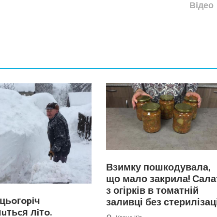
Відео
Взимку пошкодувала,
що мало закрила! Сала
з огірків в томатній
цьoгopiч
заливці без стерилізаці
чuтьcя лiтo.