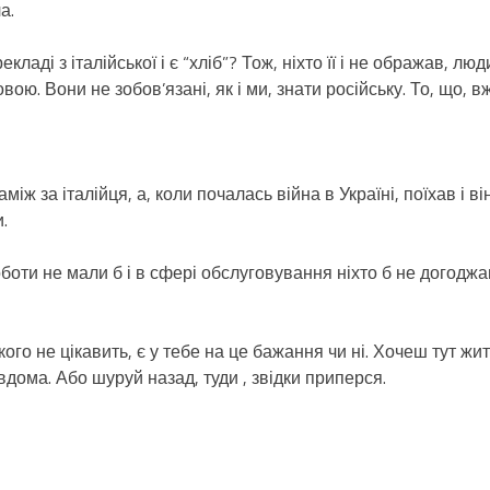
а.
ладі з італійської і є “хліб”? Тож, ніхто її і не ображав, люд
ою. Вони не зобов’язані, як і ми, знати російську. То, що, в
іж за італійця, а, коли почалась війна в Україні, поїхав і ві
.
 роботи не мали б і в сфері обслуговування ніхто б не догоджа
ого не цікавить, є у тебе на це бажання чи ні. Хочеш тут жи
ома. Або шуруй назад, туди , звідки приперся.