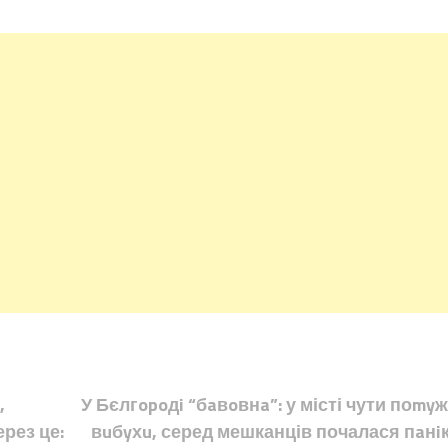
,
У Бєлгopoдi “бaвoвнa”: у місті чути поmyж
рез це:
вuбyхu, серед мешканців почалася пaнiк