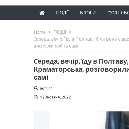
ПОДІЇ
БЛОГИ
CУСПІЛЬ
Home
ПОДІЇ
Cереда, вечір, їду в Полтаву, біля мене сіда
висновки робіть самі
Cереда, вечір, їду в Полтаву
Краматорська, розговорилис
самі
admin1
12 Жовтня, 2022