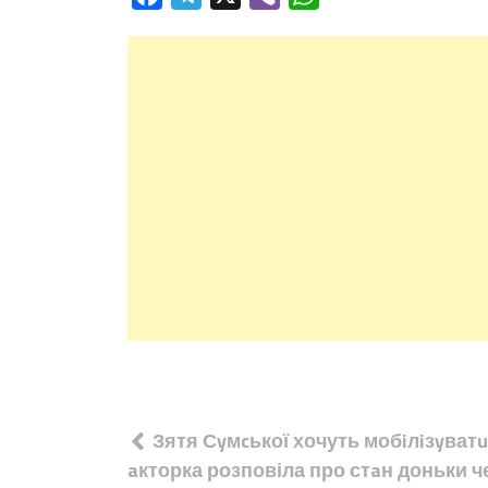
Навігація
Зятя Сyмcької хочуть мобiлiзyватu
записів
aкторка розповіла про стaн доньки че