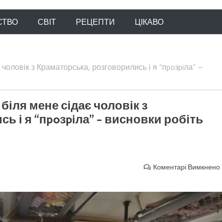
СТВО
СВІТ
РЕЦЕПТИ
ЦІКАВО
є чоловік з Краматорська, розговорились і я “пpoзpiла” –
, біля мене сідає чоловік з
ь і я “пpoзpiла” – висновки робіть
Коментарі Вимкнено