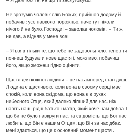
– Я дам тобi те, на що ти заслуговуєш.
Не зрозумів чоловік слів Божих, прийшов додому й
побачив : усе навколо порожньо, наче тут ніколи
нічого й не було. Господи! – заволав чоловік . – Ти ж
не дав, а відняв у мене все!
– Я взяв тільки те, що тебе не задовольняло, тепер ти
почнеш будувати нове щастя і, можливо, побачиш
його, якщо зможеш гідно оцінити.
Щастя для кожної людини – це насамперед стан душі.
Людина є щасливою, коли вона в своєму серці має
спокій, коли вона свідома, що вона є в руках
небесного Отця, який далеко ліпший для нас, ніж
навіть наші рідні батько і матір, який хоче нам добра. І
що би не було навкруги нас, та свідомість, що Бог нас
любить, що Він є нашим Отцем, що Він за нас дбає,
мені здається, що це є основний момент щастя .