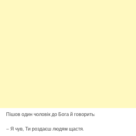
Пішов один чоловік до Бога й говорить:
– Я чув, Ти роздаєш людям щастя.