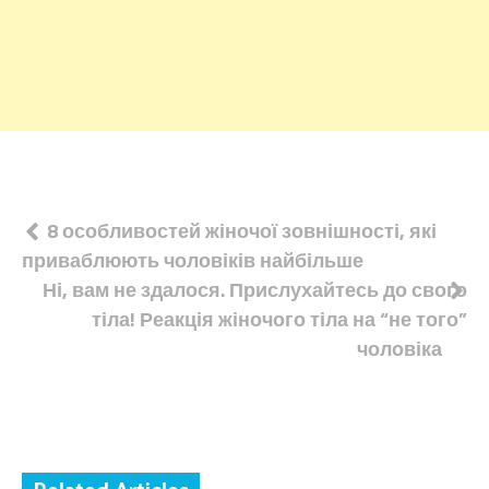
Навігація
8 особливостей жіночої зовнішності, які
приваблюють чоловіків найбільше
записів
Ні, вам не здалося. Прислухайтесь до свого
тіла! Реакція жіночого тіла на “не того”
чоловіка