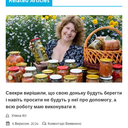
Related Articles
Свекри вирішили, що свою доньку будуть берегти
і навіть просити не будуть у неї про допомогу, а
всю роботу маю виконувати я.
Уляна Кіт
до
6 Вересня, 2024
Коментарі Вимкнено