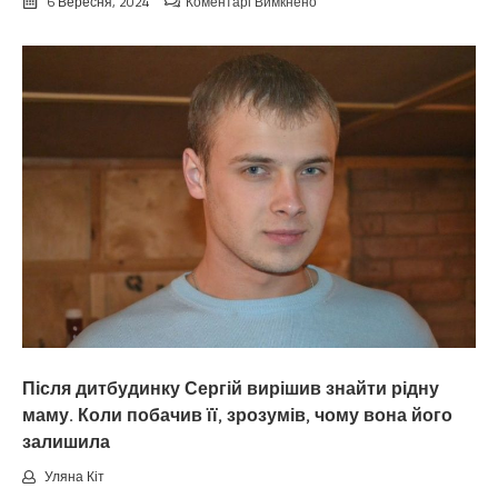
до
6 Вересня, 2024
Коментарі Вимкнено
Я
сам
виховав
та
виростив
доньку,
а
вона
тепер
про
мене
і
не
згадує.
Після дитбудинку Сергій вирішив знайти рідну
маму. Коли побачив її, зрозумів, чому вона його
залишила
Уляна Кіт