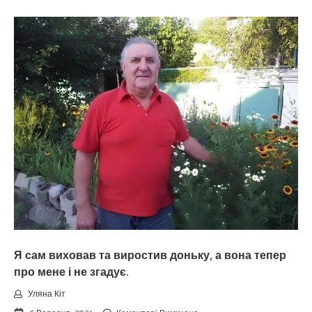
Свекри
вирішили,
що
свою
доньку
будуть
берегти
і
навіть
просити
не
будуть
у
неї
про
допомогу,
а
всю
роботу
маю
виконувати
Я сам виховав та виростив доньку, а вона тепер
я.
про мене і не згадує.
Уляна Кіт