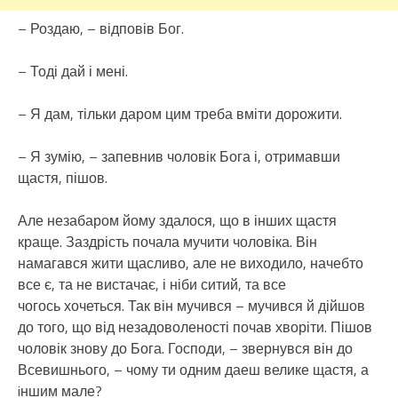
– Роздаю, – відповів Бог.
– Тоді дай і мені.
– Я дам, тільки даром цим треба вміти дорожити.
– Я зумію, – запевнив чоловік Бога і, отримавши
щастя, пішов.
Але незабаром йому здалося, що в інших щастя
краще. Заздрість почала мучити чоловіка. Він
намагався жити щасливо, але не виходило, начебто
все є, та не вистачає, і ніби ситий, та все
чогось хочеться. Так він мучився – мучився й дійшов
до того, що від незадоволеності почав хворіти. Пішов
чоловік знову до Бога. Господи, – звернувся він до
Всевишнього, – чому ти одним даеш велике щастя, а
iншим мале?