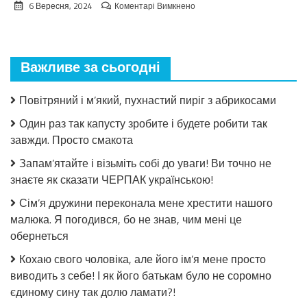
до
6 Вересня, 2024
Коментарі Вимкнено
Після
дитбудинку
Сергій
вирішив
Важливе за сьогодні
знайти
рідну
маму.
Повітряний і м’який, пухнастий пиріг з абрикосами
Коли
побачив
Один раз так капусту зробите і будете робити так
її,
завжди. Просто смакота
зрозумів,
чому
Запам’ятайте і візьміть собі до уваги! Ви точно не
вона
знаєте як сказати ЧЕРПАК українською!
його
залишила
Сім’я дружини переконала мене хрестити нашого
малюка. Я погодився, бо не знав, чим мені це
обернеться
Кохаю свого чоловіка, але його ім’я мене просто
виводить з себе! І як його батькам було не соромно
єдиному сину так долю ламати?!