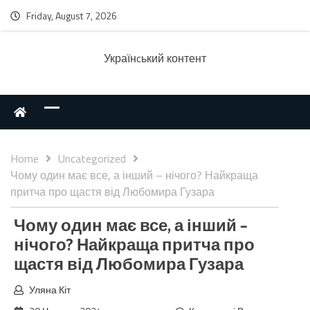
Friday, August 7, 2026
Українcький контент
Home
Uncategorized
Чому один має все, а інший – нічого? Найкраща
притча про щастя від Любомира Гузара
Чому один має все, а інший –
нічого? Найкраща притча про
щастя від Любомира Гузара
Уляна Кіт