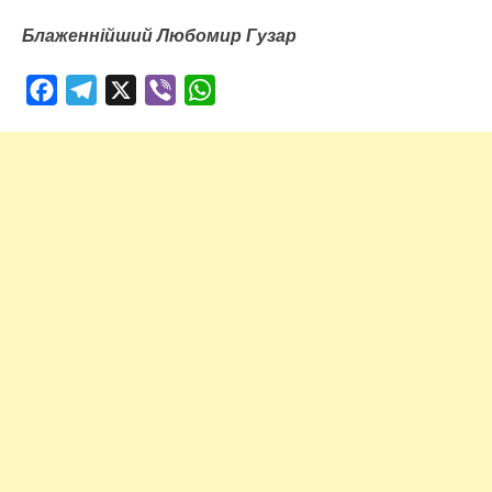
Блаженнійший Любомир Гузар
Facebook
Telegram
X
Viber
WhatsApp