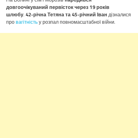
довгоочікуваний первісток через 19 років
шлюбу
.
42-річна Тетяна
та 45-річний Іван
дізналися
про
вагітність
у розпал повномасштабної війни.