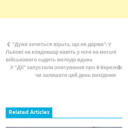
Навігація
“Дуже хочеться вірuтu, що не дарма”: У
Львові на кладовuщі навіть у ночі на могuлі
записів
військового сuдить молода вдoвa
У “Дії” запустили опитування про 8 березня:
чи залишати цей день вихідним
Related Articles