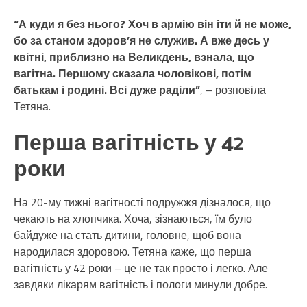
“А куди я без нього? Хоч в армію він іти й не може,
бо за станом здоров’я не служив. А вже десь у
квітні, приблизно на Великдень, взнала, що
вагітна. Першому сказала чоловікові, потім
батькам і родині. Всі дуже раділи”
, – розповіла
Тетяна.
Перша вагітність у 42
роки
На 20-му тижні вагітності подружжя дізналося, що
чекають на хлопчика. Хоча, зізнаються, їм було
байдуже на стать дитини, головне, щоб вона
народилася здоровою. Тетяна каже, що перша
вагітність у 42 роки – це не так просто і легко. Але
завдяки лікарям вагітність і пологи минули добре.