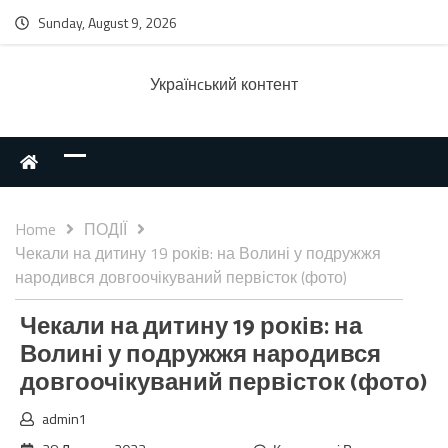
Sunday, August 9, 2026
Українcький контент
Home
ПОДІЇ
Чекали на дитину 19 років: на Волині у подружжя
народився довгоочікуваний первісток (фото)
Чекали на дитину 19 років: на
Волині у подружжя народився
довгоочікуваний первісток (фото)
admin1