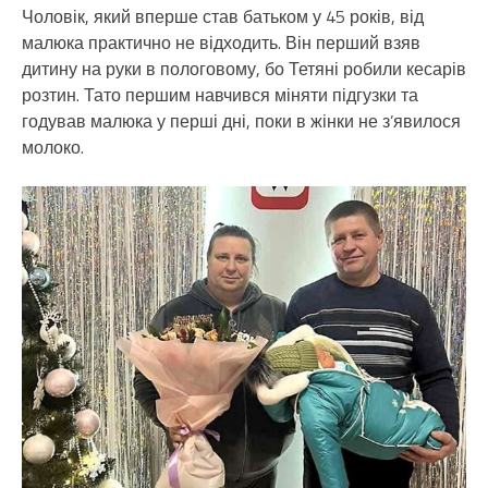
Чоловік, який вперше став батьком у 45 років, від
малюка практично не відходить. Він перший взяв
дитину на руки в пологовому, бо Тетяні робили кесарів
розтин. Тато першим навчився міняти підгузки та
годував малюка у перші дні, поки в жінки не з’явилося
молоко.