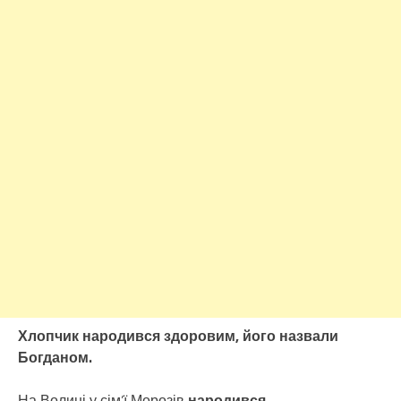
Хлопчик народився здоровим, його назвали
Богданом.
На Волині у сім’ї Морозів
народився