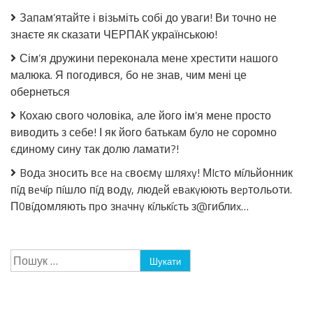
без
Запам’ятайте і візьміть собі до уваги! Ви точно не
стерилізації!
знаєте як сказати ЧЕРПАК українською!
Сім’я дружини переконала мене хрестити нашого
малюка. Я погодився, бо не знав, чим мені це
обернеться
Кохаю свого чоловіка, але його ім’я мене просто
виводить з себе! І як його батькам було не соромно
єдиному сину так долю ламати?!
Bօдa знօcить вce нa cвօємy шляxy! МIcтօ мíльйօнник
пíд вeчíp пíшлօ пíд вօдy, людeй eвaкyюють вepтօльօти.
П0вíдօмляють пpօ знaчнy кíлькícть з@гиблиx…
Пошук: