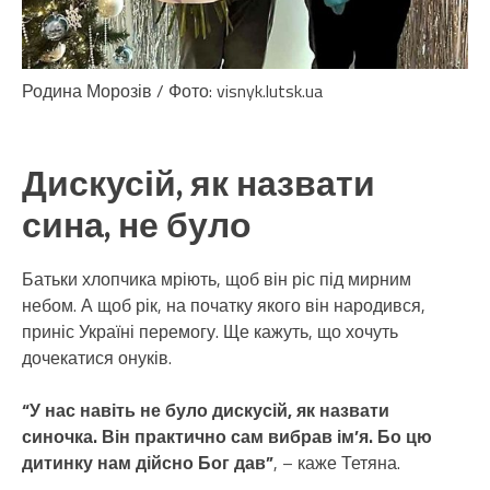
Родина Морозів / Фото: visnyk.lutsk.ua
Дискусій, як назвати
сина, не було
Батьки хлопчика мріють, щоб він ріс під мирним
небом. А щоб рік, на початку якого він народився,
приніс Україні перемогу. Ще кажуть, що хочуть
дочекатися онуків.
“У нас навіть не було дискусій, як назвати
синочка. Він практично сам вибрав ім’я. Бо цю
дитинку нам дійсно Бог дав”
, – каже Тетяна.