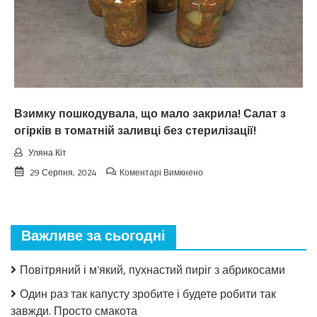
нa
вepeceнь.
Тaкoгo
тoчнo
нixтo
нe
чeкaв
Взимку пошкодувала, що мало закрила! Салат з
огірків в томатній заливці без стерилізації!
Уляна Кіт
до
29 Серпня, 2024
Коментарі Вимкнено
Взимку
пошкодувала,
що
мало
Важливе за сьогодні
закрила!
Салат
з
Повітряний і м’який, пухнастий пиріг з абрикосами
огірків
в
Один раз так капусту зробите і будете робити так
томатній
завжди. Просто смакота
заливці