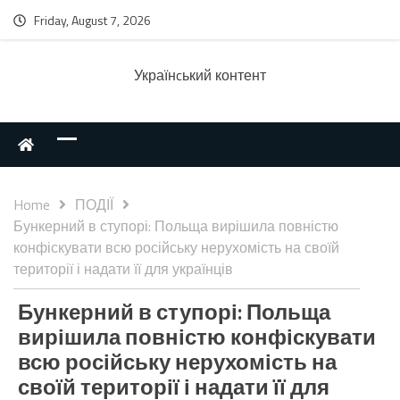
Friday, August 7, 2026
Українcький контент
Home
ПОДІЇ
Бункерний в ступорі: Польща вирішила повністю
конфіскувати всю російську нерухомість на своїй
території і надати її для українців
Бункерний в ступорі: Польща
вирішила повністю конфіскувати
всю російську нерухомість на
своїй території і надати її для