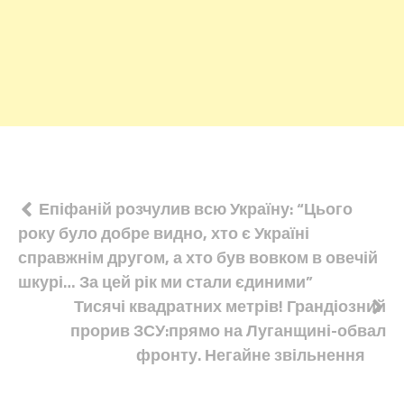
Навігація
Епіфаній розчулив всю Україну: “Цього
року було добре видно, хто є Україні
записів
справжнім другом, а хто був вовком в овечій
шкурі… За цей рік ми стали єдиними”
Тисячі квадратних метрів! Грандіозний
прорив ЗСУ:прямо на Луганщині-обвал
фронту. Негайне звільнення