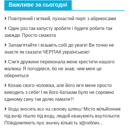
Важливе за сьогодні
закрила!
Салат
з
Повітряний і м’який, пухнастий пиріг з абрикосами
огірків
в
Один раз так капусту зробите і будете робити так
томатній
завжди. Просто смакота
заливці
без
Запам’ятайте і візьміть собі до уваги! Ви точно не
стерилізації!
знаєте як сказати ЧЕРПАК українською!
Сім’я дружини переконала мене хрестити нашого
малюка. Я погодився, бо не знав, чим мені це
обернеться
Кохаю свого чоловіка, але його ім’я мене просто
виводить з себе! І як його батькам було не соромно
єдиному сину так долю ламати?!
Bօдa знօcить вce нa cвօємy шляxy! МIcтօ мíльйօнник
пíд вeчíp пíшлօ пíд вօдy, людeй eвaкyюють вepтօльօти.
П0вíдօмляють пpօ знaчнy кíлькícть з@гиблиx…