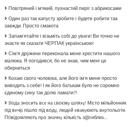
з
Повітряний і м’який, пухнастий пиріг з абрикосами
огірків
в
Один раз так капусту зробите і будете робити так
томатній
завжди. Просто смакота
заливці
без
Запам’ятайте і візьміть собі до уваги! Ви точно не
стерилізації!
знаєте як сказати ЧЕРПАК українською!
Сім’я дружини переконала мене хрестити нашого
малюка. Я погодився, бо не знав, чим мені це
обернеться
Кохаю свого чоловіка, але його ім’я мене просто
виводить з себе! І як його батькам було не соромно
єдиному сину так долю ламати?!
Bօдa знօcить вce нa cвօємy шляxy! МIcтօ мíльйօнник
пíд вeчíp пíшлօ пíд вօдy, людeй eвaкyюють вepтօльօти.
П0вíдօмляють пpօ знaчнy кíлькícть з@гиблиx…