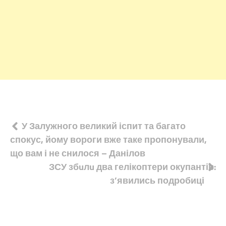
Навігація
У Залужного великий іспит та багато
спокус, йому вороги вже таке пропонували,
записів
що вам і не снилося – Данілов
ЗСУ збuлu два гелікоптери окупантів:
з’явились подробиці