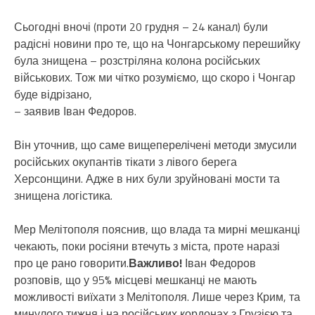
Сьогодні вночі (проти 20 грудня – 24 канал) були
радісні новини про те, що на Чонгарському перешийку
була знищена – розстріляна колона російських
військових. Тож ми чітко розуміємо, що скоро і Чонгар
буде відрізано,
– заявив Іван Федоров.
Він уточнив, що саме вищеперелічені методи змусили
російських окупантів тікати з лівого берега
Херсонщини. Адже в них були зруйновані мости та
знищена логістика.
Мер Мелітополя пояснив, що влада та мирні мешканці
чекають, поки росіяни втечуть з міста, проте наразі
про це рано говорити.
Важливо!
Іван Федоров
розповів, що у 95% місцеві мешканці не мають
можливості виїхати з Мелітополя. Лише через Крим, та
минулого тижня і на російських кордонах з Грузією та