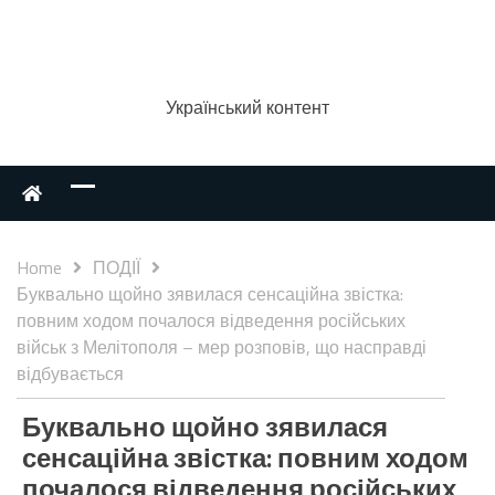
Українcький контент
Home
ПОДІЇ
Буквально щойно зявилася сенсаційна звістка:
повним ходом почалося відведення російських
військ з Мелітополя – мер розповів, що насправді
відбувається
Буквально щойно зявилася
сенсаційна звістка: повним ходом
почалося відведення російських