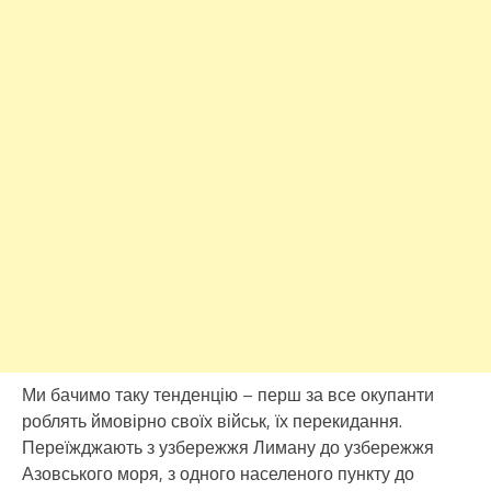
Ми бачимо таку тенденцію – перш за все окупанти
роблять ймовірно своїх військ, їх перекидання.
Переїжджають з узбережжя Лиману до узбережжя
Азовського моря, з одного населеного пункту до