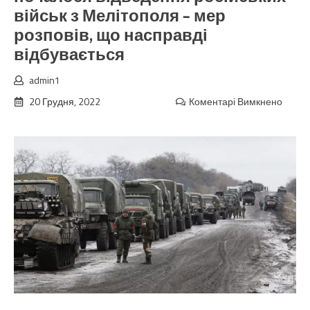
військ з Мелітополя – мер
розповів, що насправді
відбувається
admin1
20 Грудня, 2022
Коментарі Вимкнено
до
Буква
щойн
зявил
сенса
звістк
повн
ходо
почал
відве
росій
військ
з
Меліт
–