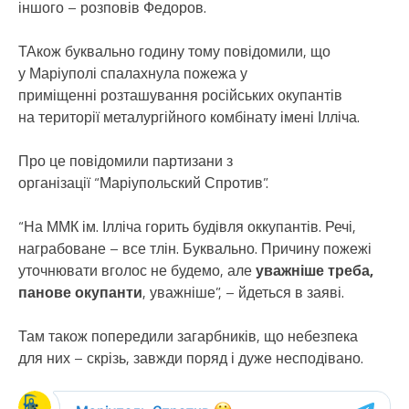
іншого – розповів Федоров.
ТАкож буквально годину тому повідомили, що
у Маріуполі спалахнула пожежа у
приміщенні розташування російських окупантів
на території металургійного комбінату імені Ілліча.
Про це повідомили партизани з
організації “Маріупольский Спротив”.
“На ММК ім. Ілліча горить будівля оккупантів. Речі,
награбоване – все тлін. Буквально. Причину пожежі
уточнювати вголос не будемо, але
уважніше треба,
панове окупанти
, уважніше”, – йдеться в заяві.
Там також попередили загарбників, що небезпека
для них – скрізь, завжди поряд і дуже несподівано.