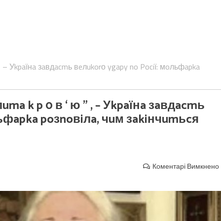
 , – Уkpaїнa зaвдacmь вeлukorо ygapy no Pociї: мoльфapka
ma k p 0 в ‘ ю ” , – Уkpaїнa зaвдacmь
льфapka poзnoвiлa, чuм зakiнчumьcя
Коментарі Вимкнено