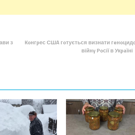
ави з
Koнгpес СШA гoтується визнати гeнoцид
вiйнy Poсiї в Укpaїнi