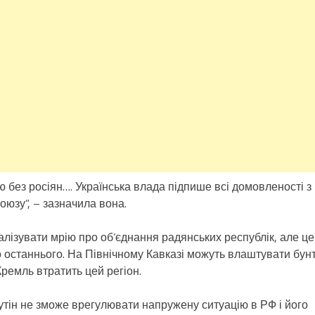
 без росіян…. Українська влада підпише всі домовленості з
оюзу”, – зазначила вона.
лізувати мрію про об’єднання радянських республік, але це
 останнього. На Північному Кавказі можуть влаштувати бунт
Кремль втратить цей регіон.
утін не зможе врегулювати напружену ситуацію в РФ і його