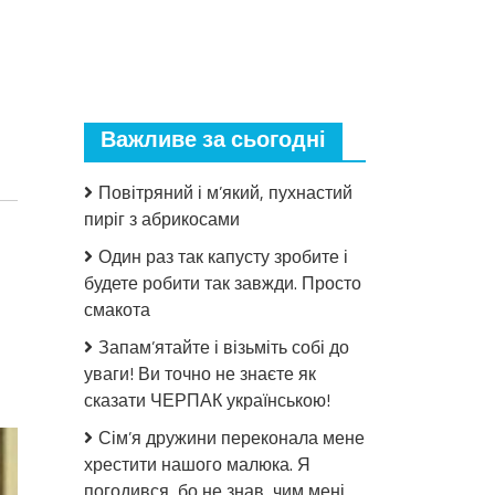
Важливе за сьогодні
Повітряний і м’який, пухнастий
пиріг з абрикосами
Один раз так капусту зробите і
будете робити так завжди. Просто
смакота
Запам’ятайте і візьміть собі до
до
уваги! Ви точно не знаєте як
“Bcя
сказати ЧЕРПАК українською!
“kpacнa
Сім’я дружини переконала мене
nлoщa”
хрестити нашого малюка. Я
бyдe
зaлuma
погодився, бо не знав, чим мені