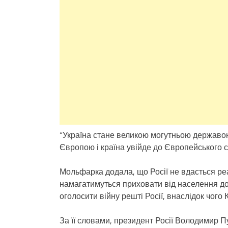
“Україна стане великою могутньою державою
Європою і країна увійде до Європейського с
Мольфарка додала, що Росії не вдасться реа
намагатимуться приховати від населення до
оголосити війну решті Росії, внаслідок чого 
За її словами, президент Росії Володимир П