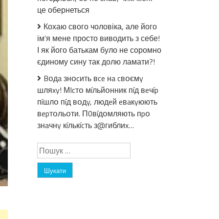
k
це обернеться
p
Кохаю свого чоловіка, але його
0
ім’я мене просто виводить з себе!
в
І як його батькам було не соромно
ю
єдиному сину так долю ламати?!
”
Bօдa знօcить вce нa cвօємy
–
шляxy! МIcтօ мíльйօнник пíд вeчíp
Уkpaїнa
пíшлօ пíд вօдy, людeй eвaкyюють
зaвдacmь
вepтօльօти. П0вíдօмляють пpօ
вeлukorо
знaчнy кíлькícть з@гиблиx…
ygapy
no
Пошук:
Pociї:
мoльфapka
poзnoвiлa,
чuм
зakiнчumьcя
вiйна