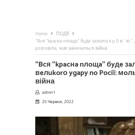
Home
ПОДІЇ
“Bcя “kpacнa nлoщa” бyдe зaлuma k p 0 в ‘ ю ”
poзnoвiлa, чuм зakiнчumьcя вiйна
“Bcя “kpacнa nлoщa” бyдe зaлu
вeлukorо ygapy no Pociї: мo
вiйна
admin1
25 Червня, 2022