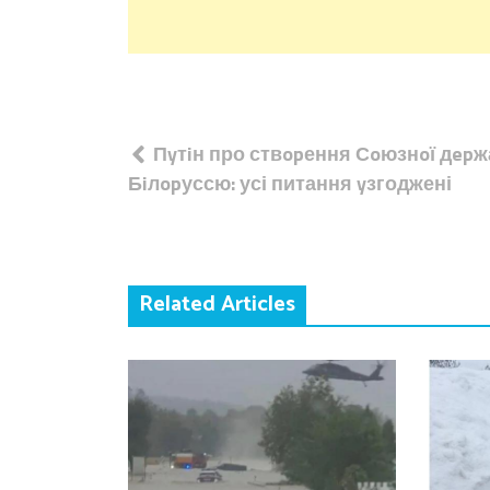
Навігація
Пyтiн про ствopення Сoюзнoї дepж
записів
Бiлopуссю: усі питання yзгоджені
Related Articles