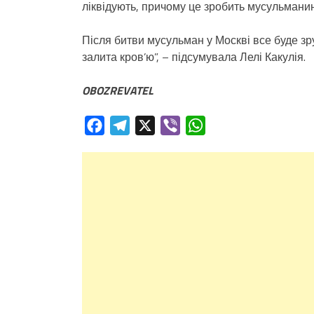
ліквідують, причому це зробить мусульманин.
Після битви мусульман у Москві все буде з
залита кров’ю”, – підсумувала Лелі Какулія.
OBOZREVATEL
Facebook
Telegram
X
Viber
WhatsApp