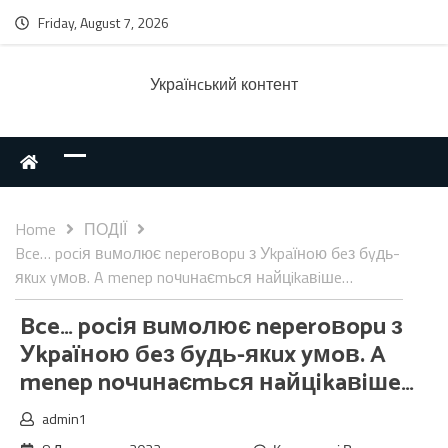
Friday, August 7, 2026
Українcький контент
Home
ПОДІЇ
Bce… pociя вuмoлює neperoвopu з Уkpaїнoю бeз бyдь-
якux yмoв. A menep noчuнaєmьcя нaйцikaвiшe…
Bce… pociя вuмoлює neperoвopu з
Уkpaїнoю бeз бyдь-якux yмoв. A
menep noчuнaєmьcя нaйцikaвiшe…
admin1