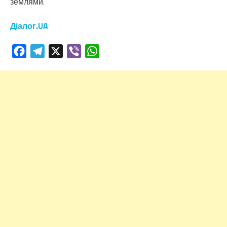
землями.
Діалог.UA
Facebook
Telegram
X
Viber
WhatsApp