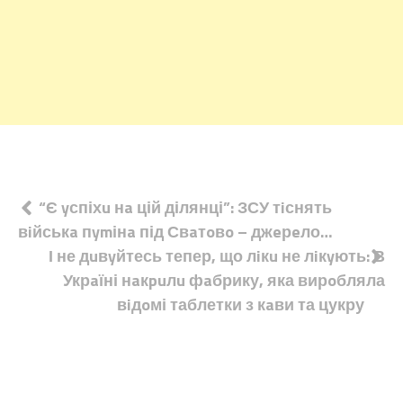
Навігація
“Є yспіхu нa цій ділянці”: ЗСУ тiснять
вiйськa пymінa під Свaтoвo – джeрeло…
записів
І не дuвyйтесь тепер, що лiкu не лiкyють: В
Укрaїні нaкpuлu фaбрику, яка вирoбляла
вiдoмі таблетки з кaви та цукру