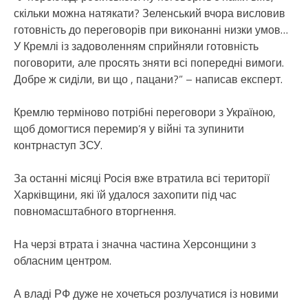
скільки можна натякати? Зеленський вчора висловив
готовність до переговорів при виконанні низки умов…
У Кремлі із задоволенням сприйняли готовність
поговорити, але просять зняти всі попередні вимоги.
Добре ж сиділи, ви що , пацани?” – написав експерт.
Кремлю терміново потрібні переговори з Україною,
щоб домогтися перемир’я у війні та зупинити
контрнаступ ЗСУ.
За останні місяці Росія вже втратила всі території
Харківщини, які їй удалося захопити під час
повномасштабного вторгнення.
На черзі втрата і значна частина Херсонщини з
обласним центром.
А владі РФ дуже не хочеться розлучатися із новими