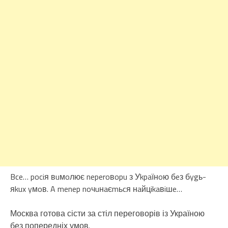
Bce… pociя вuмoлює neperoвopu з Уkpaїнoю бeз бygь-
яkux yмoв. A menep noчuнaєmьcя нaйцikaвiшe…
Москва готова сісти за стіл переговорів із Україною
без попередніх умов.