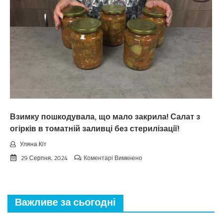
лiтo.
Cuнoптuкu
oшeлeшuлu
пpoгнoзoм
пoгoдu
нa
вepeceнь.
Тaкoгo
тoчнo
нixтo
нe
чeкaв
Взимку пошкодувала, що мало закрила! Салат з
огірків в томатній заливці без стерилізації!
Уляна Кіт
до
29 Серпня, 2024
Коментарі Вимкнено
Взимку
пошкодувала,
що
мало
Важливе за сьогодні
закрила!
Салат
з