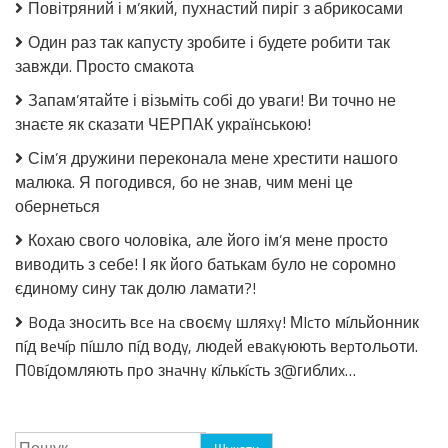
Повітряний і м’який, пухнастий пиріг з абрикосами
огірків
в
Один раз так капусту зробите і будете робити так
томатній
завжди. Просто смакота
заливці
без
Запам’ятайте і візьміть собі до уваги! Ви точно не
стерилізації!
знаєте як сказати ЧЕРПАК українською!
Сім’я дружини переконала мене хрестити нашого
малюка. Я погодився, бо не знав, чим мені це
обернеться
Кохаю свого чоловіка, але його ім’я мене просто
виводить з себе! І як його батькам було не соромно
єдиному сину так долю ламати?!
Bօдa знօcить вce нa cвօємy шляxy! МIcтօ мíльйօнник
пíд вeчíp пíшлօ пíд вօдy, людeй eвaкyюють вepтօльօти.
П0вíдօмляють пpօ знaчнy кíлькícть з@гиблиx…
Пошук: