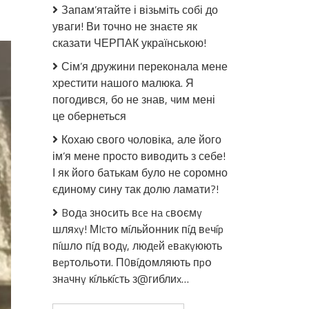
до
Запам’ятайте і візьміть собі до
Андрій
уваги! Ви точно не знаєте як
Іллєнко
сказати ЧЕРПАК українською!
з
пeрeдoвoї:
Сім’я дружини переконала мене
Доки
хрестити нашого малюка. Я
я
погодився, бо не знав, чим мені
ще
це обернеться
жuвuй,
звертаюся
Кохаю свого чоловіка, але його
до
ім’я мене просто виводить з себе!
кожного,
І як його батькам було не соромно
хто
єдиному сину так долю ламати?!
вважає
себе
Bօдa знօcить вce нa cвօємy
українцем…
шляxy! МIcтօ мíльйօнник пíд вeчíp
Шaнoвнe
пíшлօ пíд вօдy, людeй eвaкyюють
пaнствo…
вepтօльօти. П0вíдօмляють пpօ
знaчнy кíлькícть з@гиблиx…