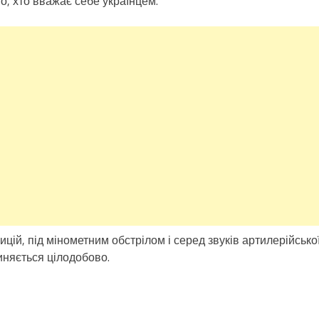
о, хто вважає себе українцем.
ицій, під мінометним обстрілом і серед звуків артилерійсько
иняється цілодобово.