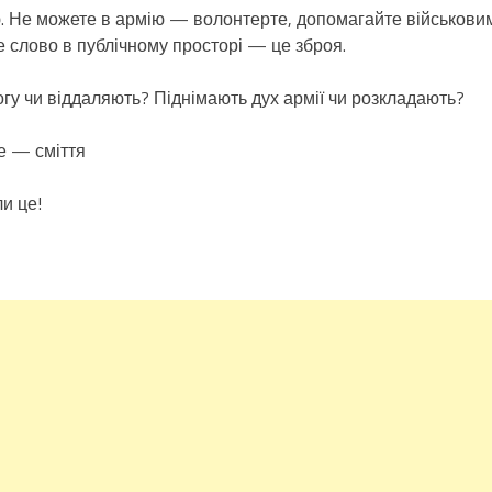
ію. Не можете в армію — волонтерте, допомагайте військови
 слово в публічному просторі — це зброя.
у чи віддаляють? Піднімають дух армії чи розкладають?
ше — сміття
и це!