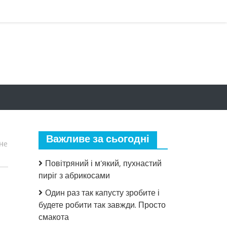
Важливе за сьогодні
нe
Повітряний і м’який, пухнастий
пиріг з абрикосами
Один раз так капусту зробите і
будете робити так завжди. Просто
смакота