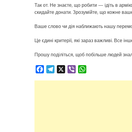
Так от. Не знаєте, що робити — ідіть в арм
скидайте донати. Зрозумійте, що кожне ваше
Ваше слово чи дія наближають нашу перемог
Це єдині критерії, які зараз важливі. Все ін
Прошу поділіться, щоб побільше людей знал
Facebook
Telegram
X
Viber
WhatsApp