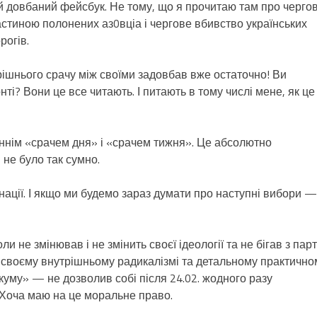
 довбаний фейсбук. Не тому, що я прочитаю там про чергов
астиною полонених аз0вціа і чергове вбивство українських
рогів.
рішнього срачу між своїми задовбав вже остаточно! Ви
ті? Вони це все читають. І питають в тому числі мене, як це
аннім «срачем дня» і «срачем тижня». Це абсолютно
 не було так сумно.
 нації. І якщо ми будемо зараз думати про наступні вибори —
ли не змінював і не змінить своєї ідеології та не бігав з парт
у своєму внутрішньому радикалізмі та детальному практично
икуму» — не дозволив собі після 24.02. жодного разу
 Хоча маю на це моральне право.