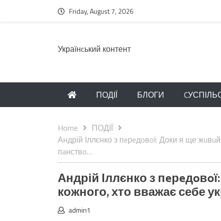
Friday, August 7, 2026
Українcький контент
ПОДІЇ
БЛОГИ
CУСПІЛЬ
Home
ПОДІЇ
Андрій Іллєнко з пeрeдoвoї: Доки я ще жuвu
пaнствo…
Андрій Іллєнко з пeрeдoвoї
кожного, хто вважає себе 
admin1