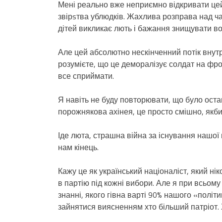
Мені реально вже неприємно відкривати цей
звірsтва ублюдків. Жахлива розправа над ч
дітей викликає лють і бажання знищувати во
Але цей абсолютно нескінченний потік внут
розумієте, що це деморалізує солдат на фрон
все сприймати.
Я навіть не буду повторювати, що було ост
порожнякова ахінея, це просто смішно, якби
Іде люта, страшна війна за існування нашої
нам кінець.
Кажу це як український націоналіст, який ніко
в партію під кожні вибори. Але я при всьом
знанні, якого гівна варті 90% нашого «політ
зайнятися виясненням хто більший патріот.