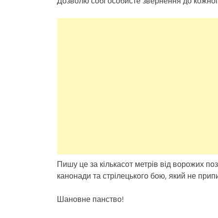
Дозволю собі особисте звернення до кожног
Пишу це за кількасот метрів від ворожих поз
канонади та стрілецького бою, який не прип
Шановне панство!