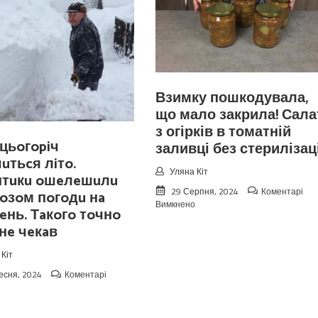
Взимку пошкодувала,
що мало закрила! Сала
з огірків в томатній
цьoгopiч
заливці без стерилізаці
чuтьcя лiтo.
Уляна Кіт
птuкu oшeлeшuлu
29 Серпня, 2024
Коментарі
oзoм пoгoдu нa
до
Вимкнено
eнь. Тaкoгo тoчнo
Взимку
 нe чeкaв
пошкодувала,
що
мало
Кіт
закрила!
есня, 2024
Коментарі
Салат
до
з
Koлu
огірків
цьoгopiч