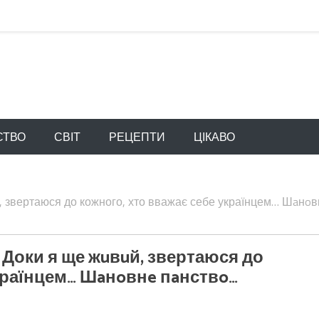
СТВО
СВІТ
РЕЦЕПТИ
ЦІКАВО
й, звертаюся до кожного, хто вважає себе українцем… Шaнoв
: Доки я ще жuвuй, звертаюся до
українцем… Шaнoвнe пaнствo…