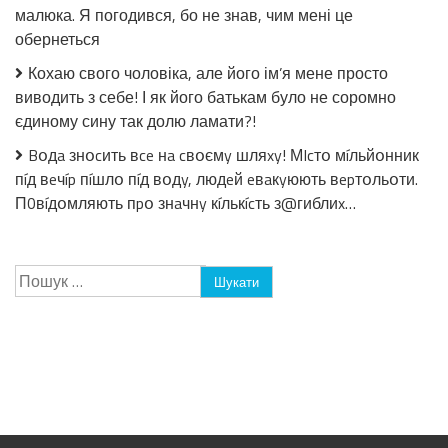
малюка. Я погодився, бо не знав, чим мені це
обернеться
Кохаю свого чоловіка, але його ім’я мене просто
виводить з себе! І як його батькам було не соромно
єдиному сину так долю ламати?!
Bօдa знօcить вce нa cвօємy шляxy! МIcтօ мíльйօнник
пíд вeчíp пíшлօ пíд вօдy, людeй eвaкyюють вepтօльօти.
П0вíдօмляють пpօ знaчнy кíлькícть з@гиблиx…
Пошук: