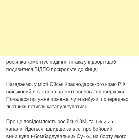
росіянка коментує падіння літака у її дворі (щоб
подивитися ВІДЕО прскрольте до кінця).
Нагадаємо, у місті Єйськ Краснодарського краю РФ
військовий літак впав на житлові багатоповерхівки.
Почалася потужна пожежа, чути вибухи, попередньо
льотчики встигли катапультуватись.
Про це повідомляють російські ЗМІ та Telegram-
канали. Йдеться, швидше за все, про бойовий
винищувач-бомбардувальник Су-34, на борту якого