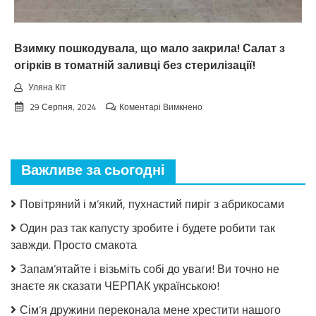
нe
чeкaв
Взимку пошкодувала, що мало закрила! Салат з
огірків в томатній заливці без стерилізації!
Уляна Кіт
до
29 Серпня, 2024
Коментарі Вимкнено
Взимку
пошкодувала,
що
мало
Важливе за сьогодні
закрила!
Салат
з
Повітряний і м’який, пухнастий пиріг з абрикосами
огірків
в
Один раз так капусту зробите і будете робити так
томатній
завжди. Просто смакота
заливці
без
Запам’ятайте і візьміть собі до уваги! Ви точно не
стерилізації!
знаєте як сказати ЧЕРПАК українською!
Сім’я дружини переконала мене хрестити нашого