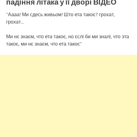
падіння літака у її дворі ВІДЕО
“Аааа! Ми сдесь живьом! Што ета такоє? грохат,
грохат…
Ми нє знаєм, что ета такоє, но єслі би ми зналі, что эта
такоє, ми нє знаєм, что ета такоє”