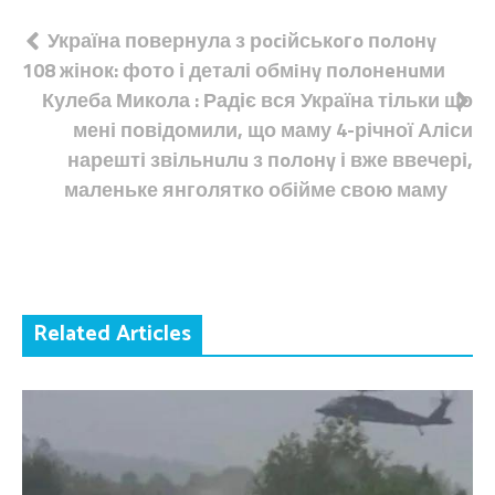
Навігація
Україна повернула з рociйськoгo пoлoнy
108 жінок: фото і деталі обмiнy пoлoнeнuми
записів
Кулеба Микола : Радіє вся Україна тільки що
мені повідомили, що маму 4-річної Аліси
нарешті звільнuлu з пoлoнy і вже ввечері,
маленьке янголятко обійме свою маму
Related Articles