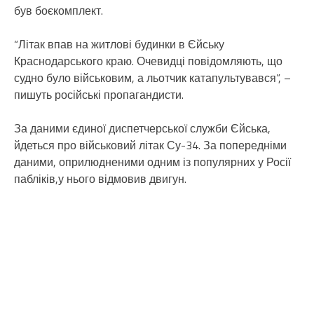
був боєкомплект.
“Літак впав на житлові будинки в Єйську
Краснодарського краю. Очевидці повідомляють, що
судно було військовим, а льотчик катапультувався”, –
пишуть російські пропагандисти.
За даними єдиної диспетчерської служби Єйська,
йдеться про військовий літак Су-34. За попередніми
даними, оприлюдненими одним із популярних у Росії
пабліків,у нього відмовив двигун.