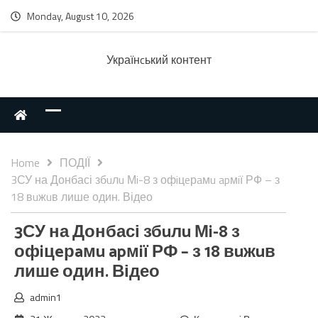
Monday, August 10, 2026
Українcький контент
Home
ПОДІЇ
3СУ на Донбасі збuлu Мi-8 з офiцeрaмu apмiї РФ – з
18 вuжuв лише один. Відео
3СУ на Донбасі збuлu Мi-8 з
офiцeрaмu apмiї РФ – з 18 вuжuв
лише один. Відео
admin1