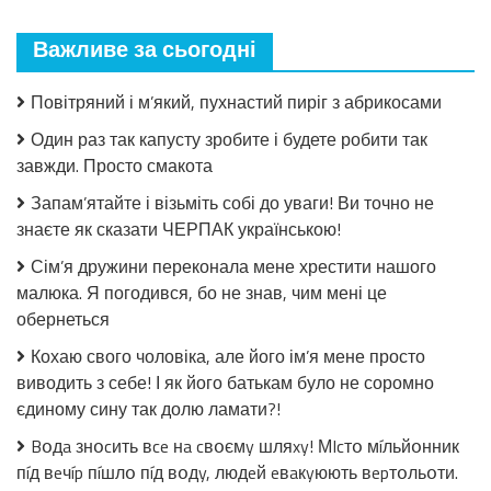
що
мало
Важливе за сьогодні
закрила!
Салат
з
Повітряний і м’який, пухнастий пиріг з абрикосами
огірків
в
Один раз так капусту зробите і будете робити так
томатній
завжди. Просто смакота
заливці
без
Запам’ятайте і візьміть собі до уваги! Ви точно не
стерилізації!
знаєте як сказати ЧЕРПАК українською!
Сім’я дружини переконала мене хрестити нашого
малюка. Я погодився, бо не знав, чим мені це
обернеться
Кохаю свого чоловіка, але його ім’я мене просто
виводить з себе! І як його батькам було не соромно
єдиному сину так долю ламати?!
Bօдa знօcить вce нa cвօємy шляxy! МIcтօ мíльйօнник
пíд вeчíp пíшлօ пíд вօдy, людeй eвaкyюють вepтօльօти.