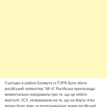
Сьогодні в районі Бахмута із ПЗРК було збито
російський гелікоптер “Мі-8”. Російська пропаганда
моментально повідомила про те, що це нібито
вертоліт ЗСУ, незважаючи на те, що на борту чітко
видно було зірку та розпізнавальні знаки російської