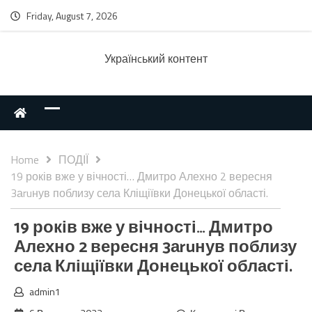
Friday, August 7, 2026
Українcький контент
Home
ПОДІЇ
19 років вже у вічності… Дмитро Алехно 2 вересня
3аruнув поблизу села Кліщіївки Донецької області.
19 років вже у вічності… Дмитро
Алехно 2 вересня 3аruнув поблизу
села Кліщіївки Донецької області.
admin1