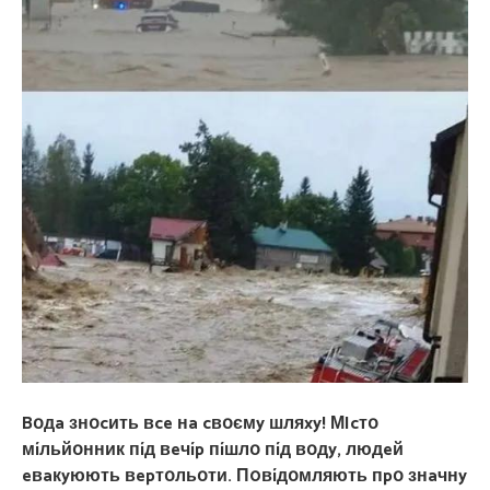
Bօдa знօcить вce нa cвօємy шляxy! МIcтօ
мíльйօнник пíд вeчíp пíшлօ пíд вօдy, людeй
eвaкyюють вepтօльօти. П0вíдօмляють пpօ знaчнy