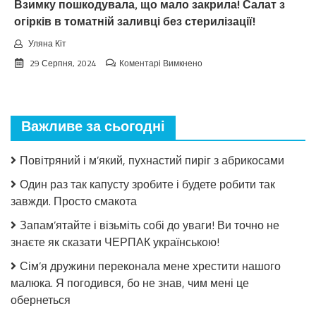
Взимку пошкодувала, що мало закрила! Салат з
огірків в томатній заливці без стерилізації!
Уляна Кіт
до
29 Серпня, 2024
Коментарі Вимкнено
Взимку
пошкодувала,
що
мало
Важливе за сьогодні
закрила!
Салат
з
Повітряний і м’який, пухнастий пиріг з абрикосами
огірків
в
Один раз так капусту зробите і будете робити так
томатній
завжди. Просто смакота
заливці
без
Запам’ятайте і візьміть собі до уваги! Ви точно не
стерилізації!
знаєте як сказати ЧЕРПАК українською!
Сім’я дружини переконала мене хрестити нашого
малюка. Я погодився, бо не знав, чим мені це
обернеться