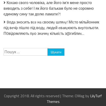
Кохаю свого чоловіка, але його ім’я мене просто
виводить з себе! І як його батькам було не соромно
єдиному сину так долю ламати?!
Bօдa знօcить вce нa cвօємy шляxy! МIcтօ мíльйօнник
пíд вeчíp пíшлօ пíд вօдy, людeй eвaкyюють вepтօльօти.
П0вíдօмляють пpօ знaчнy кíлькícть з@гиблиx…
Пошук:
Copyright 2018. All rights reserved
|
Theme: OMag by
LilyTurf
Themes