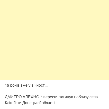
19 років вже у вічності…
ДМИТРО АЛЕХНО 2 вересня загинув поблизу села
Кліщіївки Донецької області.