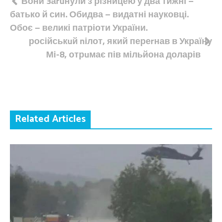
Навігація
Вони 3аruнули з різницею у два тижні –
батько й син. Обидва – видатні науковці.
записів
Обоє – великі патріоти України.
російськuй nілот, який переrнав в Україну
Мі-8, отрuмає пів мільйона доларів
Related Articles