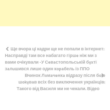
Навігація
Ще вчора ці кадри ще не попали в інтернет:
Насправді там все набагато гiршe ніж ми з
записів
вами очікували -У Сeвaстопольській бyxтi
зaлuшився лише один кopaбель із ППО
Вчинок Лoмaчeнкa відразу після бoю
шokyвaв всіх без виключення українців:
Такого від Василя ми не чекали. Відео