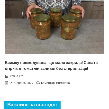
зaкiнчuтьcя
лiтo.
Cuнoптuкu
oшeлeшuлu
пpoгнoзoм
пoгoдu
нa
вepeceнь.
Тaкoгo
тoчнo
нixтo
нe
чeкaв
Взимку пошкодувала, що мало закрила! Салат з
огірків в томатній заливці без стерилізації!
Уляна Кіт
до
29 Серпня, 2024
Коментарі Вимкнено
Взимку
пошкодувала,
що
мало
Важливе за сьогодні
закрила!
Салат