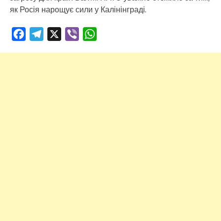
як Росія нарощує сили у Калінінграді.
Facebook
Telegram
X
Viber
WhatsApp