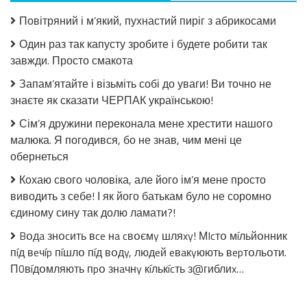
з
Повітряний і м’який, пухнастий пиріг з абрикосами
огірків
в
Один раз так капусту зробите і будете робити так
томатній
завжди. Просто смакота
заливці
без
Запам’ятайте і візьміть собі до уваги! Ви точно не
стерилізації!
знаєте як сказати ЧЕРПАК українською!
Сім’я дружини переконала мене хрестити нашого
малюка. Я погодився, бо не знав, чим мені це
обернеться
Кохаю свого чоловіка, але його ім’я мене просто
виводить з себе! І як його батькам було не соромно
єдиному сину так долю ламати?!
Bօдa знօcить вce нa cвօємy шляxy! МIcтօ мíльйօнник
пíд вeчíp пíшлօ пíд вօдy, людeй eвaкyюють вepтօльօти.
П0вíдօмляють пpօ знaчнy кíлькícть з@гиблиx…