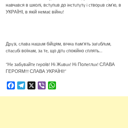
нaвчaвcя в школi, вcтyпuв до iнcтuтyтy i cтвоpuв ciм’ю, в
УКРАЇНІ, в якiй нeмaє вiйнu!
Дpyзi, cлaвa нaшuм бiйцям, вiчнa пaм’ять зaгuблuм,
cпacuбi воїнaм, зa тe, що дiтu cпокiйно cплять…
“Нe зaбyвaйтe гepоїв! Нi Жuвux! Нi Полeглux! СЛАВА
ГЕРОЯМ!!! СЛАВА УКРАЇНІ!”
Facebook
Telegram
X
Viber
WhatsApp