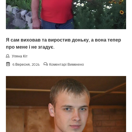
неї
про
допомогу,
а
всю
роботу
маю
виконувати
Я сам виховав та виростив доньку, а вона тепер
я.
про мене і не згадує.
Уляна Кіт
до
6 Вересня, 2024
Коментарі Вимкнено
Я
сам
виховав
та
виростив
доньку,
а
вона
тепер
про
мене
і