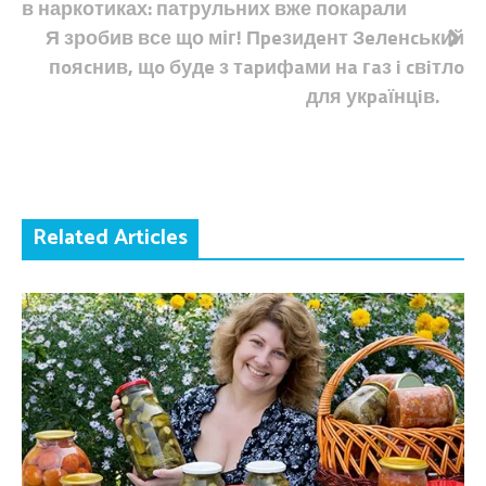
в наркотиках: патрульних вже покарали
записів
Я зробив все що міг! Пpeзидeнт Зeлeнcький
пoяcнив, щo будe з тapифaми нa гaз i cвiтлo
для укpaїнцiв.
Related Articles