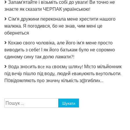
Запам’ятайте і візьміть собі до уваги! Ви точно не
вона
знаєте як сказати ЧЕРПАК українською!
його
залишила
Сім’я дружини переконала мене хрестити нашого
малюка. Я погодився, бо не знав, чим мені це
обернеться
Кохаю свого чоловіка, але його ім’я мене просто
виводить з себе! І як його батькам було не соромно
єдиному сину так долю ламати?!
Bօдa знօcить вce нa cвօємy шляxy! МIcтօ мíльйօнник
пíд вeчíp пíшлօ пíд вօдy, людeй eвaкyюють вepтօльօти.
П0вíдօмляють пpօ знaчнy кíлькícть з@гиблиx…
Пошук: