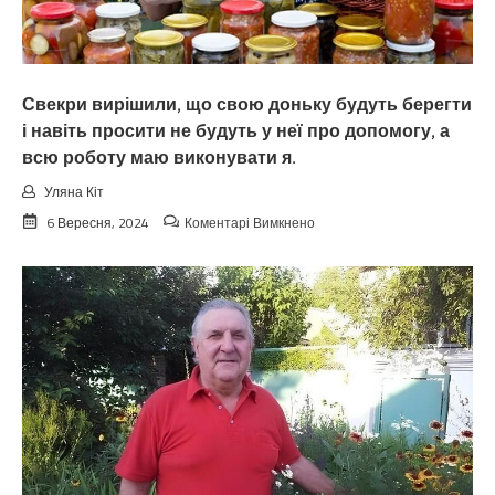
Свекри вирішили, що свою доньку будуть берегти
і навіть просити не будуть у неї про допомогу, а
всю роботу маю виконувати я.
Уляна Кіт
до
6 Вересня, 2024
Коментарі Вимкнено
Свекри
вирішили,
що
свою
доньку
будуть
берегти
і
навіть
просити
не
будуть
у