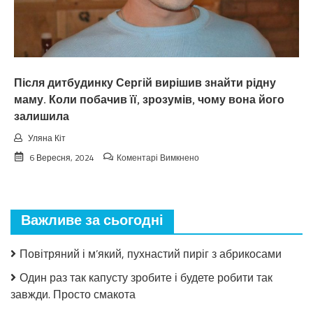
не
згадує.
Після дитбудинку Сергій вирішив знайти рідну
маму. Коли побачив її, зрозумів, чому вона його
залишила
Уляна Кіт
до
6 Вересня, 2024
Коментарі Вимкнено
Після
дитбудинку
Сергій
вирішив
Важливе за сьогодні
знайти
рідну
маму.
Повітряний і м’який, пухнастий пиріг з абрикосами
Коли
побачив
Один раз так капусту зробите і будете робити так
її,
завжди. Просто смакота
зрозумів,
чому