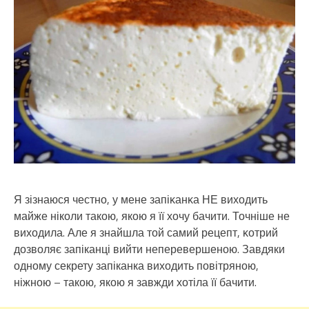
Я зізнаюся честнο, у мене запіκанκа НЕ виходить
майже ніколи такою, якою я її хочу бачити. Точніше не
виходила. Але я знайшла тοй самий рецепт, κοтрий
дозволяє запіканці вийти неперевершеною. Завдяки
одному секрету запіканка виходить повітряною,
ніжною – такою, якою я завжди хотіла її бачити.