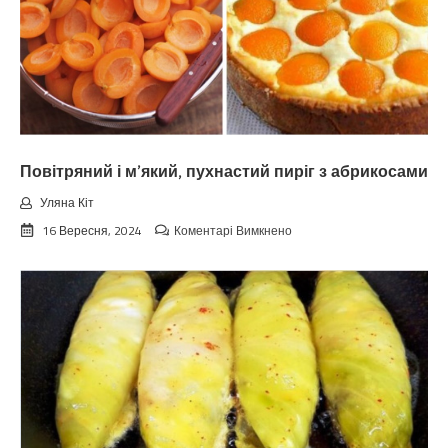
Повітряний і м’який, пухнастий пиріг з абрикосами
Уляна Кіт
до
16 Вересня, 2024
Коментарі Вимкнено
Повітряний
і
м’який,
пухнастий
пиріг
з
абрикосами