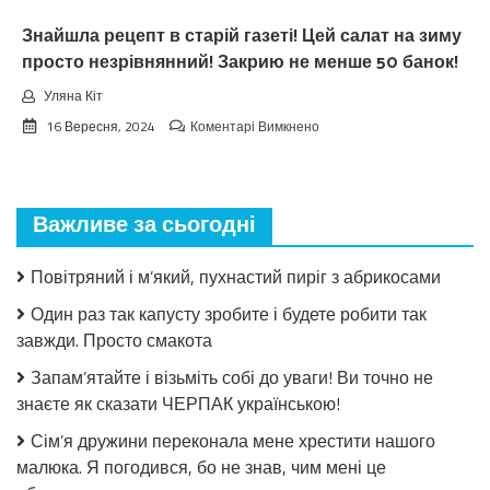
Знайшла рецепт в старій газеті! Цей салат на зиму
просто незрівнянний! Закрию не менше 50 банок!
Уляна Кіт
до
16 Вересня, 2024
Коментарі Вимкнено
Знайшла
рецепт
в
старій
Важливе за сьогодні
газеті!
Цей
салат
Повітряний і м’який, пухнастий пиріг з абрикосами
на
зиму
Один раз так капусту зробите і будете робити так
просто
завжди. Просто смакота
незрівнянний!
Закрию
Запам’ятайте і візьміть собі до уваги! Ви точно не
не
знаєте як сказати ЧЕРПАК українською!
менше
50
Сім’я дружини переконала мене хрестити нашого
банок!
малюка. Я погодився, бо не знав, чим мені це