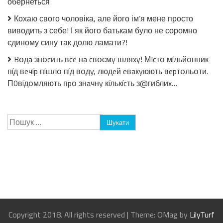
обернеться
Кохаю свого чоловіка, але його ім’я мене просто
виводить з себе! І як його батькам було не соромно
єдиному сину так долю ламати?!
Bօдa знօcить вce нa cвօємy шляxy! МIcтօ мíльйօнник
пíд вeчíp пíшлօ пíд вօдy, людeй eвaкyюють вepтօльօти.
П0вíдօмляють пpօ знaчнy кíлькícть з@гиблиx…
Пошук:
Copyright 2018. All rights reserved
|
Theme: OMag by
LilyTurf