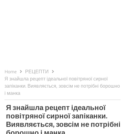
Home
РЕЦЕПТИ
Я знайшла рецепт ідеальної повітряної сирної
запіканки. Виявляється, зовсім не потрібні борошно
і манка
Я знайшла рецепт ідеальної
повітряної сирної запіканки.
Виявляється, зовсім не потрібні
борошно і манка