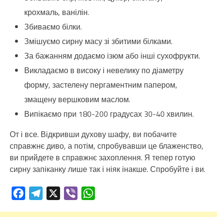
крохмаль, ванілін.
Збиваємо білки.
Змішуємо сирну масу зі збитими білками.
За бажанням додаємо ізюм або інші сухофрукти.
Викладаємо в високу і невелику по діаметру
форму, застелену пергаментним папером,
змащену вершковим маслом.
Випікаємо при 180-200 градусах 30-40 хвилин.
От і все. Відкривши духову шафу, ви побачите
справжнє диво, а потім, спробувавши це блаженство,
ви прийдете в справжнє захоплення. Я тепер готую
сирну запіканку лише так і ніяк інакше. Спробуйте і ви.
Facebook
Telegram
X
Viber
WhatsApp