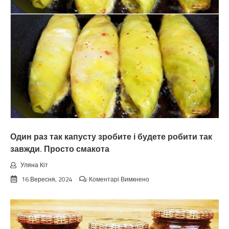
Один раз так капусту зробите і будете робити так
завжди. Просто смакота
Уляна Кіт
до
16 Вересня, 2024
Коментарі Вимкнено
Один
раз
так
капусту
зробите