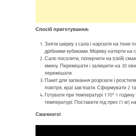
Спосіб приготування:
Зняти шкірку з сала і нарізати на тонкі
дрібними кубиками. Моркву натерти на гр
Сало посолити, поперчити на (свій) сма
кмину. Перемішати і залишити на 30 хв
перемішати.
Пакет для запікання розрізати і розстел
повітря, краї зав’язати. Сформувати 2 та
Готувати при температурі 170º 1 годину 
температурі. Поставити під прес (1 кг) н
Смачного!