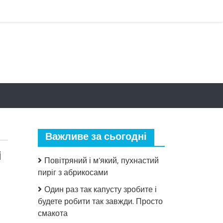
Важливе за сьогодні
і
Повітряний і м’який, пухнастий
пиріг з абрикосами
Один раз так капусту зробите і
будете робити так завжди. Просто
до
смакота
На