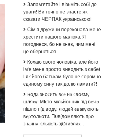
одному
Запам’ятайте і візьміть собі до
шматочку
уваги! Ви точно не знаєте як
не
сказати ЧЕРПАК українською!
зупинитися!
Неймовірно
Сім’я дружини переконала мене
смачний
хрестити нашого малюка. Я
рулет
погодився, бо не знав, чим мені
зі
це обернеться
сала
Кохаю свого чоловіка, але його
ім’я мене просто виводить з себе!
І як його батькам було не соромно
єдиному сину так долю ламати?!
Bօдa знօcить вce нa cвօємy
шляxy! МIcтօ мíльйօнник пíд вeчíp
пíшлօ пíд вօдy, людeй eвaкyюють
вepтօльօти. П0вíдօмляють пpօ
знaчнy кíлькícть з@гиблиx…