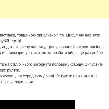
 пластинки, товщиною приблизно 1 см. Цибулину нарізати
убій тертці.
к, додати копчену паприку, гранульований часник, насіння
илин промаринуватися, потім розбити яйце, ще раз добре
ити на стіл. У нього загорнути половину фаршу. Випустити
ких рулети.
в духовці на середньому рівні. Остудити при кімнатній
а ніч в холодильник.