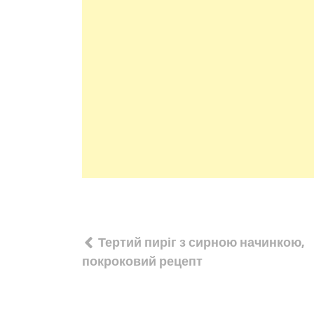
Навігація
Тертий пиріг з сирною начинкою,
записів
покроковий рецепт