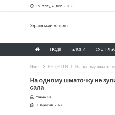
Thursday, August 6, 2026
Українcький контент
ПОДІЇ
БЛОГИ
CУСПІЛЬ
Home
РЕЦЕПТИ
На одному шматочку 
На одному шматочку не зуп
сала
Уляна Кіт
9 Вересня, 2024