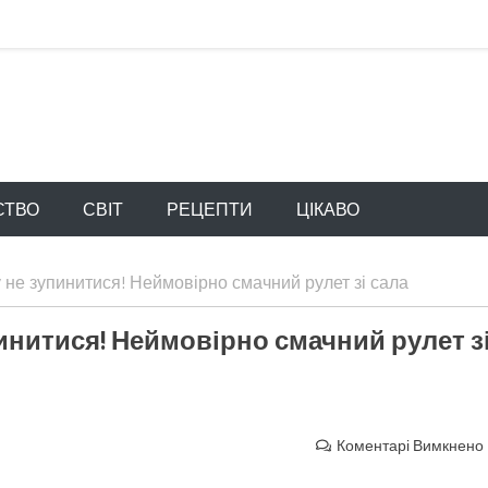
СТВО
СВІТ
РЕЦЕПТИ
ЦІКАВО
не зупинитися! Неймовірно смачний рулет зі сала
инитися! Неймовірно смачний рулет з
Коментарі Вимкнено